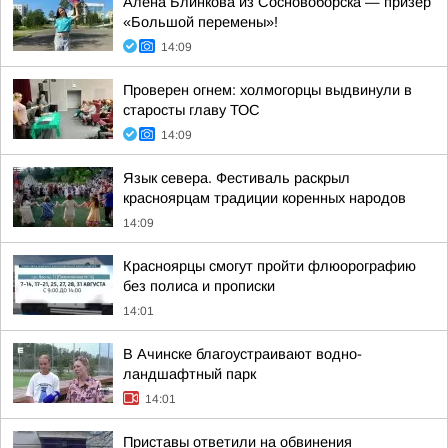
Алёна Блинкова из Сосновоборска — призёр
«Большой перемены»!
14:09
Проверен огнем: холмогорцы выдвинули в
старосты главу ТОС
14:09
Язык севера. Фестиваль раскрыл
красноярцам традиции коренных народов
14:09
Красноярцы смогут пройти флюорографию
без полиса и прописки
14:01
В Ачинске благоустраивают водно-
ландшафтный парк
14:01
Приставы ответили на обвинения