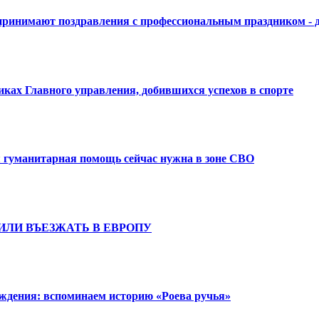
принимают поздравления с профессиональным праздником - 
ках Главного управления, добившихся успехов в спорте
я гуманитарная помощь сейчас нужна в зоне СВО
ИЛИ ВЪЕЗЖАТЬ В ЕВРОПУ
ождения: вспоминаем историю «Роева ручья»