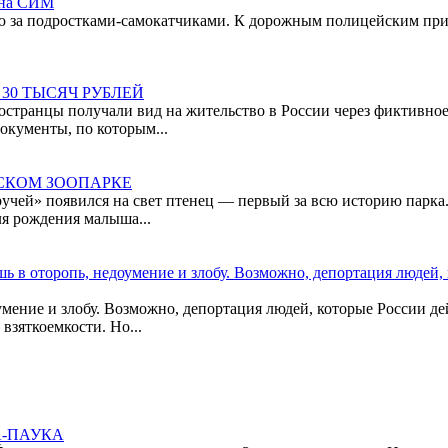
 на СИМ
лю за подростками-самокатчиками. К дорожным полицейским пр
30 ТЫСЯЧ РУБЛЕЙ
ностранцы получали вид на жительство в России через фиктивно
документы, по которым...
СКОМ ЗООПАРКЕ
 ручей» появился на свет птенец — первый за всю историю парк
ля рождения малыша...
 в оторопь, недоумение и злобу. Возможно, депортация людей,
мение и злобу. Возможно, депортация людей, которые России де
взяткоемкости. Но...
А-ПАУКА