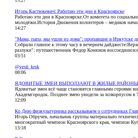
13:27
Игорь Кастюкевич: Работаю эти дни в Красноярске
Работаю эти дни в Красноярске.От комитета по социаль
молодёжи.История Движения волонтеров – медиков началас
14:27
"Мама, папа, мы ушли из дома": пропавшие в Иркутске 
Собрали главное к этому часу в вечернем дайджесте:Верх
разлуки": путешественник Федор Конюхов воссоединился 
03:51
@vesti_krsk
08:06
ЯДОВИТЫЕ ЗМЕИ ВЫПОЛЗАЮТ В ЖИЛЫЕ РАЙОНЫ
Ядовитые змеи всё чаще становятся главными героями в
Академгородок. Позднее змею увидели за хозкорпусом в Т
12:09
Ко Дню физкультурника рассказываем о сотрудниках Глав
Игорь Обручев, начальник группы материально техничес
многократный чемпион Красноярского края, чемпион Кубк
13:18