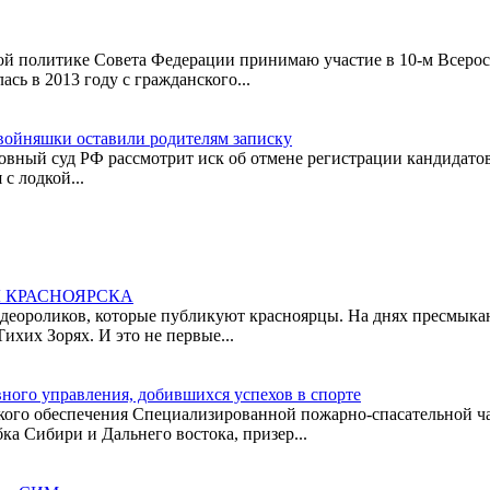
ной политике Совета Федерации принимаю участие в 10-м Всеро
ь в 2013 году с гражданского...
двойняшки оставили родителям записку
овный суд РФ рассмотрит иск об отмене регистрации кандидатов
с лодкой...
 КРАСНОЯРСКА
идеороликов, которые публикуют красноярцы. На днях пресмыкаю
ихих Зорях. И это не первые...
ного управления, добившихся успехов в спорте
кого обеспечения Специализированной пожарно-спасательной ча
а Сибири и Дальнего востока, призер...