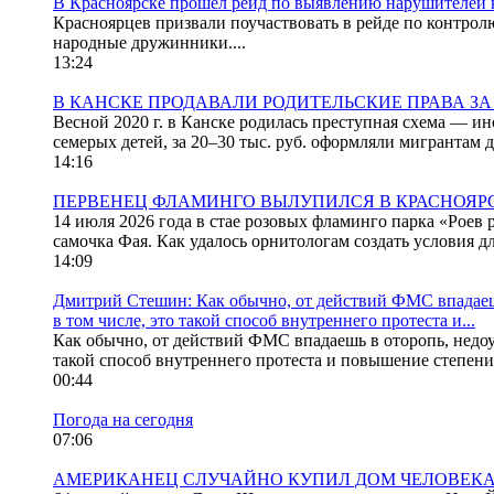
В Красноярске прошёл рейд по выявлению нарушителей
Красноярцев призвали поучаствовать в рейде по контро
народные дружинники....
13:24
В КАНСКЕ ПРОДАВАЛИ РОДИТЕЛЬСКИЕ ПРАВА ЗА 
Весной 2020 г. в Канске родилась преступная схема — и
семерых детей, за 20–30 тыс. руб. оформляли мигрантам 
14:16
ПЕРВЕНЕЦ ФЛАМИНГО ВЫЛУПИЛСЯ В КРАСНОЯР
14 июля 2026 года в стае розовых фламинго парка «Роев
самочка Фая. Как удалось орнитологам создать условия д
14:09
Дмитрий Стешин: Как обычно, от действий ФМС впадаешь
в том числе, это такой способ внутреннего протеста и...
Как обычно, от действий ФМС впадаешь в оторопь, недоу
такой способ внутреннего протеста и повышение степени 
00:44
Погода на сегодня
07:06
АМЕРИКАНЕЦ СЛУЧАЙНО КУПИЛ ДОМ ЧЕЛОВЕК