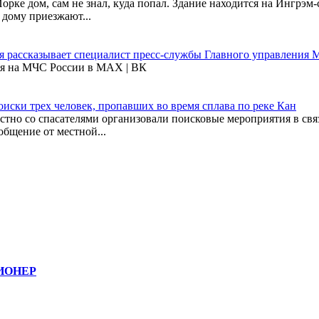
рке дом, сам не знал, куда попал. Здание находится на Ингрэм-с
 дому приезжают...
я рассказывает специалист пресс-службы Главного управления
я на МЧС России в МАХ | ВК
оиски трех человек, пропавших во время сплава по реке Кан
но со спасателями организовали поисковые мероприятия в связ
общение от местной...
ИОНЕР