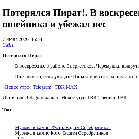
Потерялся Пират!. В воскрес
ошейника и убежал пес
7 июля 2026, 15:34
СМИ
Потерялся Пират!
В воскресенье в районе Энергетиков, Черемушки выкрути
Пожалуйста, если увидите Пирата или готовы помочь в по
«Новое утро» Telegram
|
ТВК МАХ
Источник:
Telegram-канал "Новое утро ТВК"
, репост
ТВК
Топ
Музыка в камне. Фото: Вадим Серебреников
Музыка в камнеФото: Вадим Серебреников
11:06