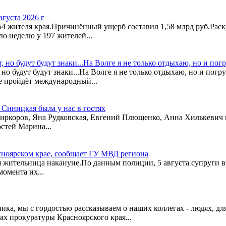
густа 2026 г
54 жителя края.Причинённый ущерб составил 1,58 млрд руб.Рас
ю неделю у 197 жителей...
т, но будут будут знаки...На Волге я не только отдыхаю, но и по
 но будут будут знаки...На Волге я не только отдыхаю, но и по
е пройдёт международный...
Синицкая была у нас в гостях
иркоров, Яна Рудковская, Евгений Плющенко, Анна Хилькевич и 
стей Марина...
асноярском крае, сообщает ГУ МВД региона
 жительница накануне.По данным полиции, 5 августа супруги в
омента их...
ника, мы с гордостью рассказываем о наших коллегах - людях, дл
х прокуратуры Красноярского края...