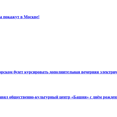
а покажут в Москве!
орском будет курсировать дополнительная вечерняя электри
авил общественно-культурный центр «Башня» с днём рожден