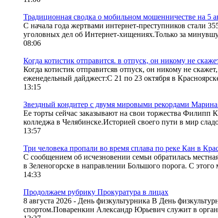
Традиционная сводка о мобильном мошенничестве на 5 ав
С начала года жертвами интернет-преступников стали 35
уголовных дел об Интернет-хищениях.Только за минувшу
08:06
Когда котистик отправится. в отпуск, он никому не скаже
Когда котистик отправитсяв отпуск, он никому не скажет,
еженедельный дайджест:С 21 по 23 октября в Красноярск
13:15
Звездный кондитер с двумя мировыми рекордами Марина 
Ее торты сейчас заказывают на свои торжества Филипп К
колледжа в Челябинске.Историей своего пути в мир сладо
13:57
Три человека пропали во время сплава по реке Кан в Кр
С сообщением об исчезновении семьи обратилась местная
в Зеленогорске в направлении Большого порога. С этого м
14:33
Продолжаем рубрику Прокуратура в лицах
8 августа 2026 - День физкультурника В День физкультур
спортом.Поваренкин Александр Юрьевич служит в органа