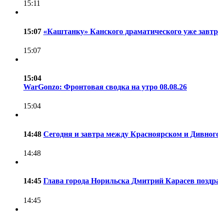
15:11
15:07
«Каштанку» Канского драматического уже завтр
15:07
15:04
WarGonzo: Фронтовая сводка на утро 08.08.26
15:04
14:48
Сегодня и завтра между Красноярском и Дивног
14:48
14:45
Глава города Норильска Дмитрий Карасев поздр
14:45