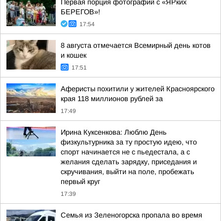
Первая порция фотографий с «ЯРких
БЕРЕГОВ»!
17:54
8 августа отмечается Всемирный день котов
и кошек
17:51
Аферисты похитили у жителей Красноярского
края 118 миллионов рублей за
17:49
Ирина Куксенкова: Люблю День
физкультурника за ту простую идею, что
спорт начинается не с пьедестала, а с
желания сделать зарядку, приседания и
скручивания, выйти на поле, пробежать
первый круг
17:39
Семья из Зеленогорска пропала во время