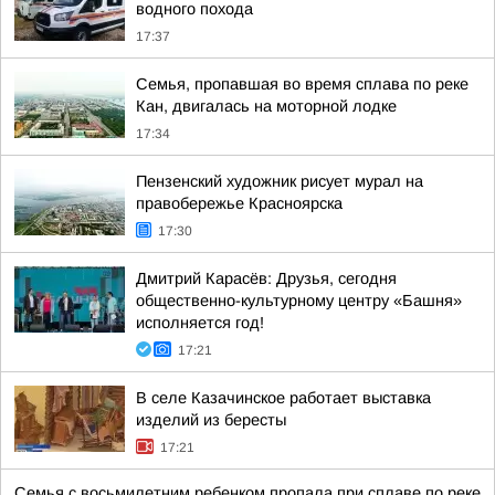
водного похода
17:37
Семья, пропавшая во время сплава по реке
Кан, двигалась на моторной лодке
17:34
Пензенский художник рисует мурал на
правобережье Красноярска
17:30
Дмитрий Карасёв: Друзья, сегодня
общественно-культурному центру «Башня»
исполняется год!
17:21
В селе Казачинское работает выставка
изделий из бересты
17:21
Семья с восьмилетним ребенком пропала при сплаве по реке