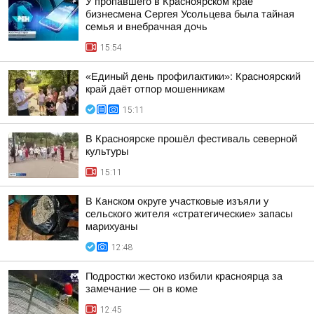
У пропавшего в Красноярском крае
бизнесмена Сергея Усольцева была тайная
семья и внебрачная дочь
15:54
«Единый день профилактики»: Красноярский
край даёт отпор мошенникам
15:11
В Красноярске прошёл фестиваль северной
культуры
15:11
В Канском округе участковые изъяли у
сельского жителя «стратегические» запасы
марихуаны
12:48
Подростки жестоко избили красноярца за
замечание — он в коме
12:45