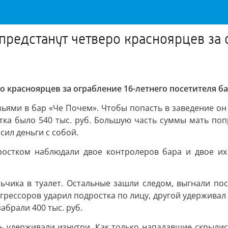
предстанут четверо красноярцев за 
о красноярцев за ограбление 16-летнего посетителя б
зьями в бар «Че Почем». Чтобы попасть в заведение он 
тка было 540 тыс. руб. Большую часть суммы мать поп
ил деньги с собой.
ростком наблюдали двое контролеров бара и двое их 
ьчика в туалет. Остальные зашли следом, выгнали пос
 агрессоров ударил подростка по лицу, другой удерживал
абрали 400 тыс. руб.
рь удерживали изнутри. Как только нападавшие скрыли