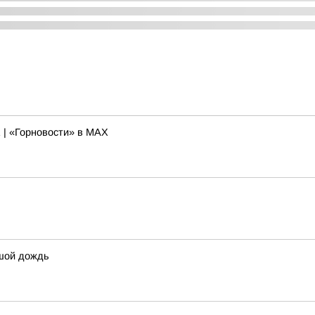
К | «Горновости» в МАХ
ьшой дождь