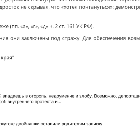
дросток не скрывал, что «хотел понтануться»: демонст
пп. «а», «г», «д» ч. 2 ст. 161 УК РФ).
ния они заключены под стражу. Для обеспечения воз
 края"
 впадаешь в оторопь, недоумение и злобу. Возможно, депортаци
об внутреннего протеста и...
Иркутске двойняшки оставили родителям записку