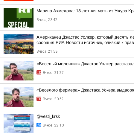
Марина Ахмедова: 18-летняя мать из Ужура Кр
Вчера, 23:42
Американец Джастас Уолкер, который десять л
сообщил РИА Новости источник, близкий к пра
Вчера, 21:53
«Веселый молочник» Джастас Уолкер рассказал
Вчера, 21:27
«Веселого фермера» Джастаса Уокера выдворяю
Вчера, 20:52
@vesti_krsk
Вчера, 22:10