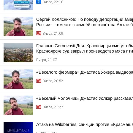
Вчера, 22:10
Сергей Колясников: По поводу депортации аме
России — вместе с семьёй он живёт на Алтае б
Вчера, 21:09
Главные Gornovosti Дня. Красноярцы смогут об
Красноярске суд закрыл производство мяса пти
Вчера, 21:07
«Веселого фермера» Джастаса Уокера выдворяю
Вчера, 20:52
«Веселый молочник» Джастас Уолкер рассказал
Вчера, 21:27
Атака на Wildberries, санкции против «Красма