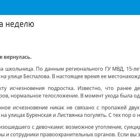
за неделю
е вернулась.
на школьница. По данным регионального ГУ МВД, 15-лет
 на улице Беспалова. В настоящее время ее местонахож
ту исчезновения подростка. Известно, что ранее д
ов, нормальное телосложение. В момент ухода была од
ное исчезновение никак не связано с пропажей двух 
а улицах Буренская и Листвянка погулять. С тех пор о н
изошедшего с девочками: возможное утопление, суици
 и сотрудники правоохранительных органов. Если вы зна