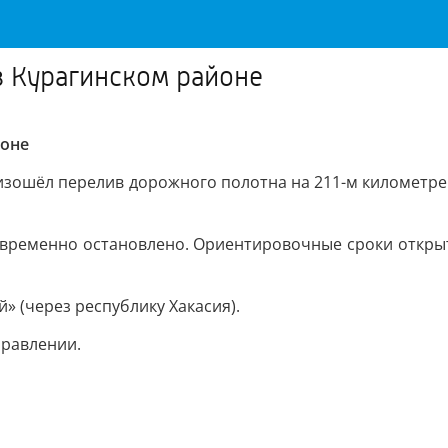
в Курагинском районе
йоне
оизошёл перелив дорожного полотна на 211-м километр
е временно остановлено. Ориентировочные сроки открыт
» (через республику Хакасия).
правлении.