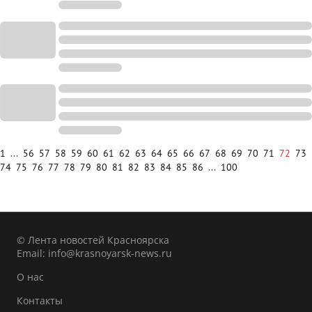
1
...
56
57
58
59
60
61
62
63
64
65
66
67
68
69
70
71
72
73
74
75
76
77
78
79
80
81
82
83
84
85
86
...
100
© Лента новостей Красноярска
Email:
info@krasnoyarsk-news.ru
О нас
Контакты