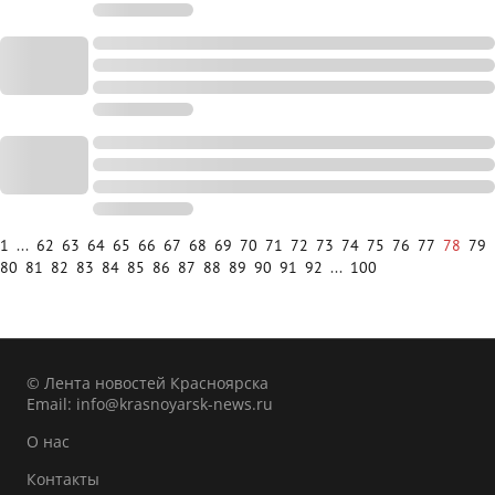
1
...
62
63
64
65
66
67
68
69
70
71
72
73
74
75
76
77
78
79
80
81
82
83
84
85
86
87
88
89
90
91
92
...
100
© Лента новостей Красноярска
Email:
info@krasnoyarsk-news.ru
О нас
Контакты