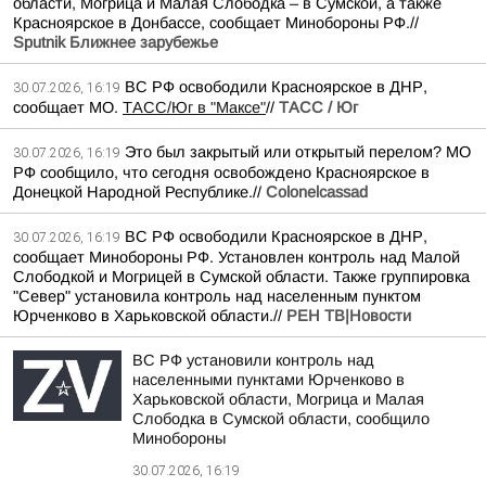
области, Могрица и Малая Слободка – в Сумской, а также
Красноярское в Донбассе, сообщает Минобороны РФ.//
Sputnik Ближнее зарубежье
ВС РФ освободили Красноярское в ДНР,
30.07.2026, 16:19
сообщает МО.
ТАСС/Юг в "Максе"
//
ТАСС / Юг
Это был закрытый или открытый перелом? МО
30.07.2026, 16:19
РФ сообщило, что сегодня освобождено Красноярское в
Донецкой Народной Республике.//
Colonelcassad
ВС РФ освободили Красноярское в ДНР,
30.07.2026, 16:19
сообщает Минобороны РФ. Установлен контроль над Малой
Слободкой и Могрицей в Сумской области. Также группировка
"Север" установила контроль над населенным пунктом
Юрченково в Харьковской области.//
РЕН ТВ|Новости
ВС РФ установили контроль над
населенными пунктами Юрченково в
Харьковской области, Могрица и Малая
Слободка в Сумской области, сообщило
Минобороны
30.07.2026, 16:19