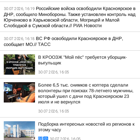
Российские войска освободили Красноярское в
30.07.2026, 16:19
ДНР, сообщило Минобороны. Также установлен контроль над
Юрченково в Харьковской области, Могрицей и Малой
Слободкой в Сумской области.//
РИА Новости
ВС РФ освободили Красноярское в ДНР,
30.07.2026, 16:18
сообщает МО.//
ТАСС
В КРООЗЖ "Мой пёс" требуется уборщик-
выгульщик
30.07.2026, 16:05
Более 6,5 тыс. снимков с коптера сделали
волонтеры при поисках 78-летнего мужчины,
который ушел с дачи под Красноярском 23
июля и не вернулся
30.07.2026, 16:05
Подборка интересных новостей из регионов к
этому часу
30.07.2026, 16:05