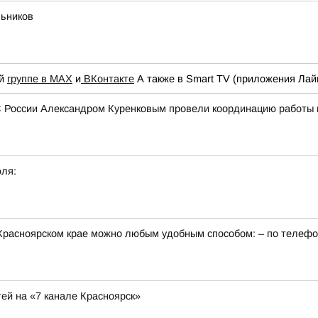
льников
ей
группе в МАХ
и
ВКонтакте
А также в Smart TV (приложения Лай
С России Александром Куренковым провели координацию работы 
юля:
в Красноярском крае можно любым удобным способом: – по телеф
тей на «7 канале Красноярск»