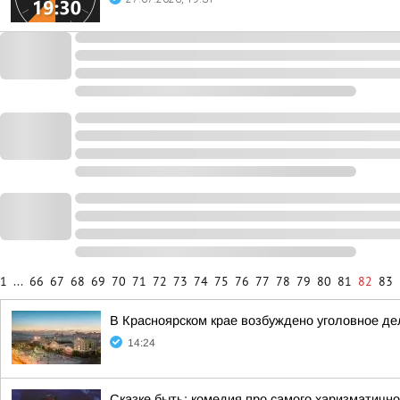
1
...
66
67
68
69
70
71
72
73
74
75
76
77
78
79
80
81
82
83
В Красноярском крае возбуждено уголовное дел
14:24
Сказке быть: комедия про самого харизматично