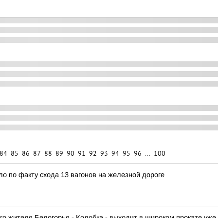
84
85
86
87
88
89
90
91
92
93
94
95
96
...
100
о по факту схода 13 вагонов на железной дороге
го жителя Белогорья - Колобка - выходит в широком прокате уже 