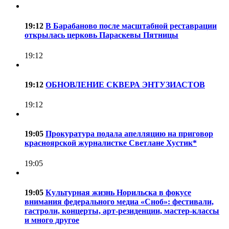
19:12
В Барабаново после масштабной реставрации
открылась церковь Параскевы Пятницы
19:12
19:12
ОБНОВЛЕНИЕ СКВЕРА ЭНТУЗИАСТОВ
19:12
19:05
Прокуратура подала апелляцию на приговор
красноярской журналистке Светлане Хустик*
19:05
19:05
Культурная жизнь Норильска в фокусе
внимания федерального медиа «Сноб»: фестивали,
гастроли, концерты, арт-резиденции, мастер-классы
и много другое