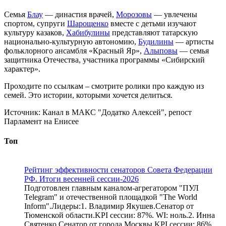
Семья
Блау
— династия врачей,
Морозовы
— увлечены
спортом, супруги
Шарощенко
вместе с детьми изучают
культуру казаков,
Хабибулины
представляют татарскую
национально-культурную автономию,
Будилины
— артисты
фольклорного ансамбля «Красный Яр»,
Алыповы
— семья
защитника Отечества, участника программы «Сибирский
характер».
Проходите по ссылкам – смотрите ролики про каждую из
семей. Это истории, которыми хочется делиться.
Источник:
Канал в МАКС "Додатко Алексей"
, репост
Парламент на Енисее
Топ
Рейтинг эффективности сенаторов Совета Федерации
РФ. Итоги весенней сессии-2026
Подготовлен главным каналом-агрегатором "ПУЛ
Telegram" и отечественной площадкой "The World
Inform".Лидеры:1. Владимир Якушев.Сенатор от
Тюменской области.KPI сессии: 87%. WI: ноль.2. Инна
Святенко.Сенатор от города Москвы.KPI сессии: 86%.