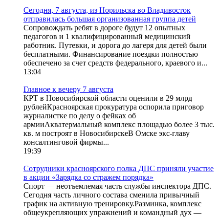
Сегодня, 7 августа, из Норильска во Владивосток
отправилась большая организованная группа детей
Сопровождать ребят в дороге будут 12 опытных
педагогов и 1 квалифицированный медицинский
работник. Путевки, и дорога до лагеря для детей были
бесплатными. Финансирование поездки полностью
обеспечено за счет средств федерального, краевого и...
13:04
Главное к вечеру 7 августа
КРТ в Новосибирской области оценили в 29 млрд
рублейКрасноярская прокуратура оспорила приговор
журналистке по делу о фейках об
армииАкватермальный комплекс площадью более 3 тыс.
кв. м построят в НовосибирскеВ Омске экс-главу
консалтинговой фирмы...
19:39
Сотрудники красноярского полка ДПС приняли участие
в акции «Зарядка со стражем порядка»
Спорт — неотъемлемая часть службы инспектора ДПС.
Сегодня часть личного состава сменила привычный
график на активную тренировку.Разминка, комплекс
общеукрепляющих упражнений и командный дух —