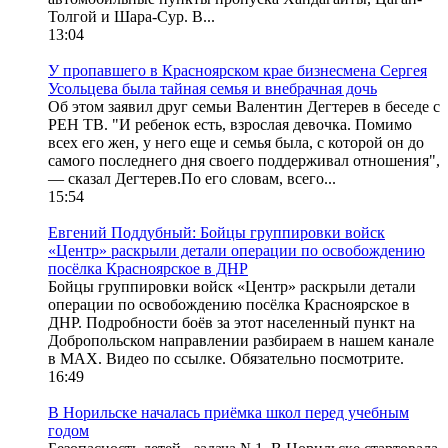
Толгой и Шара-Сур. В...
13:04
У пропавшего в Красноярском крае бизнесмена Сергея
Усольцева была тайная семья и внебрачная дочь
Об этом заявил друг семьи Валентин Дегтерев в беседе с
РЕН ТВ. "И ребенок есть, взрослая девочка. Помимо
всех его жен, у него еще и семья была, с которой он до
самого последнего дня своего поддерживал отношения",
— сказал Дегтерев.По его словам, всего...
15:54
Евгений Поддубный: Бойцы группировки войск
«Центр» раскрыли детали операции по освобождению
посёлка Красноярское в ДНР
Бойцы группировки войск «Центр» раскрыли детали
операции по освобождению посёлка Красноярское в
ДНР. Подробности боёв за этот населенный пункт на
Добропольском направлении разбираем в нашем канале
в МАХ. Видео по ссылке. Обязательно посмотрите.
16:49
В Норильске началась приёмка школ перед учебным
годом