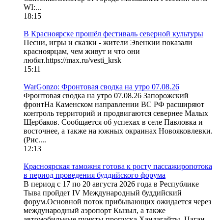
WI:...
18:15
В Красноярске прошёл фестиваль северной культуры
Песни, игры и сказки - жители Эвенкии показали
красноярцам, чем живут и что они
любят.https://max.ru/vesti_krsk
15:11
WarGonzo: Фронтовая сводка на утро 07.08.26
Фронтовая сводка на утро 07.08.26 Запорожский
фронтНа Каменском направлении ВС РФ расширяют
контроль территорий и продвигаются севернее Малых
Щербаков. Сообщается об успехах в селе Павловка и
восточнее, а также на южных окраинах Новояковлевки.
(Рис....
12:13
Красноярская таможня готова к росту пассажиропотока
в период проведения буддийского форума
В период с 17 по 20 августа 2026 года в Республике
Тыва пройдет IV Международный буддийский
форум.Основной поток прибывающих ожидается через
международный аэропорт Кызыл, а также
автомобильные пункты пропуска Хандагайты, Цаган-