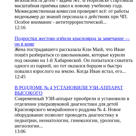
Безопасность детей - задача №1. В Норильске стартовала
масштабная приёмка школ к новому учебному году.
Межведомственная комиссия проверяет всё: от работы
видеокамер до знаний персонала о действиях при ЧП.
Особое внимание - антитеррористической...
12:16
Подростки жестоко избили красноярца за замечание —
он в коме
Жена пострадавшего рассказала Kras Mash, что Иван
пошёл разбираться со школьниками, которые курили
под окнами на 1-й Хабаровской. Он попытался схватить
одного из парней, но тот оказался борцом и быстро
повалил взрослого на землю. Когда Иван встал, его...
12:45
В РОДДОМЕ № 4 УСТАНОВИЛИ УЗИ-АППАРАТ
ВЫСОКОГО
Современный УЗИ-аппарат приобрели и установили в
отделении ультразвуковой диагностики для детей
Красноярского межрайонного роддома № 4. Новое
оборудование позволит проводить диагностику в
педиатрии, неонатологии, гинекологии, урологии,
ангиологии...
13:06