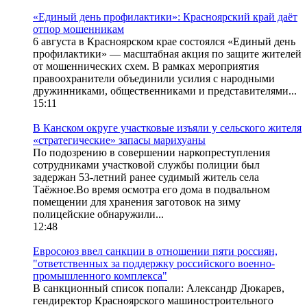
«Единый день профилактики»: Красноярский край даёт
отпор мошенникам
6 августа в Красноярском крае состоялся «Единый день
профилактики» — масштабная акция по защите жителей
от мошеннических схем. В рамках мероприятия
правоохранители объединили усилия с народными
дружинниками, общественниками и представителями...
15:11
В Канском округе участковые изъяли у сельского жителя
«стратегические» запасы марихуаны
По подозрению в совершении наркопреступления
сотрудниками участковой службы полиции был
задержан 53-летний ранее судимый житель села
Таёжное.Во время осмотра его дома в подвальном
помещении для хранения заготовок на зиму
полицейские обнаружили...
12:48
Евросоюз ввел санкции в отношении пяти россиян,
"ответственных за поддержку российского военно-
промышленного комплекса"
В санкционный список попали: Александр Дюкарев,
гендиректор Красноярского машиностроительного