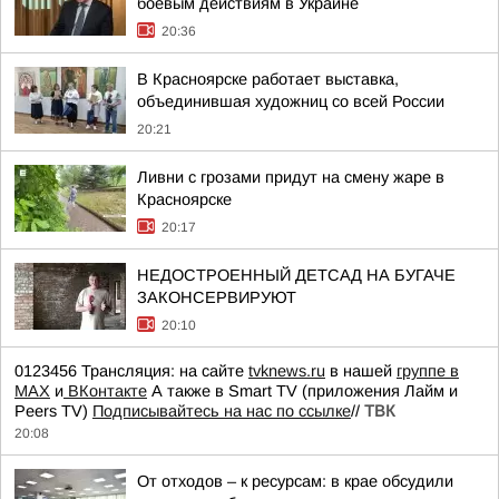
боевым действиям в Украине
20:36
В Красноярске работает выставка,
объединившая художниц со всей России
20:21
Ливни с грозами придут на смену жаре в
Красноярске
20:17
НЕДОСТРОЕННЫЙ ДЕТСАД НА БУГАЧЕ
ЗАКОНСЕРВИРУЮТ
20:10
0123456 Трансляция: на сайте
tvknews.ru
в нашей
группе в
МАХ
и
ВКонтакте
А также в Smart TV (приложения Лайм и
Peers TV)
Подписывайтесь на нас по ссылке
//
ТВК
20:08
От отходов – к ресурсам: в крае обсудили