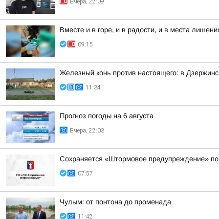
Вчера, 22:09
Вместе и в горе, и в радости, и в места лише
09:15
Железный конь против настоящего: в Дзержинс
11:34
Прогноз погоды на 6 августа
Вчера, 22:03
Сохраняется «Штормовое предупреждение» по к
07:57
Чулым: от понтона до променада
11:42