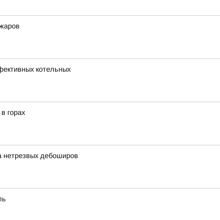
ожаров
фективных котельных
в горах
а нетрезвых дебоширов
ль