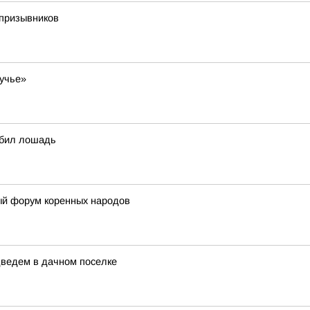
опризывников
ручье»
сбил лошадь
ый форум коренных народов
дведем в дачном поселке