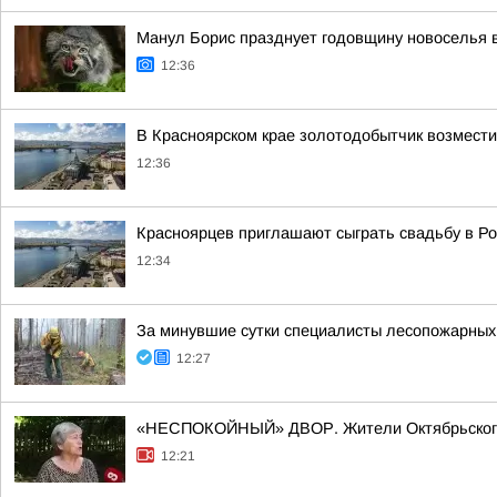
Манул Борис празднует годовщину новоселья в
12:36
В Красноярском крае золотодобытчик возмести
12:36
Красноярцев приглашают сыграть свадьбу в Р
12:34
За минувшие сутки специалисты лесопожарных 
12:27
«НЕСПОКОЙНЫЙ» ДВОР. Жители Октябрьского р
12:21