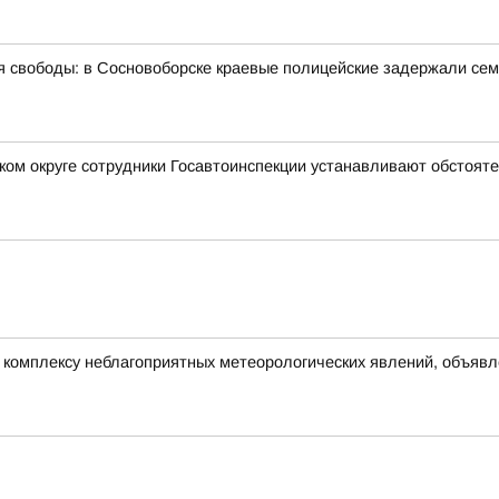
ния свободы: в Сосновоборске краевые полицейские задержали се
ком округе сотрудники Госавтоинспекции устанавливают обстоя
омплексу неблагоприятных метеорологических явлений, объявлен