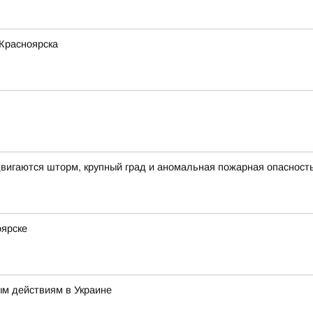
 Красноярска
вигаются шторм, крупный град и аномальная пожарная опасност
оярске
ым действиям в Украине