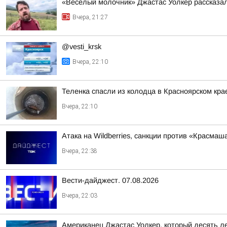
«Веселый молочник» Джастас Уолкер рассказал
Вчера, 21:27
@vesti_krsk
Вчера, 22:10
Теленка спасли из колодца в Красноярском кра
Вчера, 22:10
Атака на Wildberries, санкции против «Красма
Вчера, 22:38
Вести-дайджест. 07.08.2026
Вчера, 22:03
Американец Джастас Уолкер, который десять л