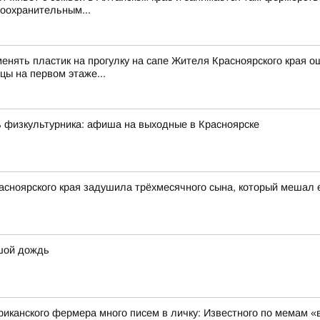
воохранительным...
менять пластик на прогулку на сапе Жителя Красноярского края о
цы на первом этаже...
ь физкультурника: афиша на выходные в Красноярске
асноярского края задушила трёхмесячного сына, который мешал 
ьшой дождь
риканского фермера много писем в личку: Известного по мемам «