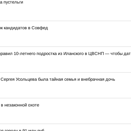
а пустельги
ок кандидатов в Совфед
правил 10-летнего подростка из Иланского в ЦВСНП — чтобы дать
 Сергея Усольцева была тайная семья и внебрачная дочь
в незаконной охоте
я городу в 91 млн руб