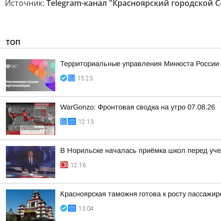
Источник:
Telegram-канал "Красноярский городской С
ТОП
Территориальные управления Минюста России 
15:23
WarGonzo: Фронтовая сводка на утро 07.08.26
12:13
В Норильске началась приёмка школ перед уч
12:16
Красноярская таможня готова к росту пассажи
13:04