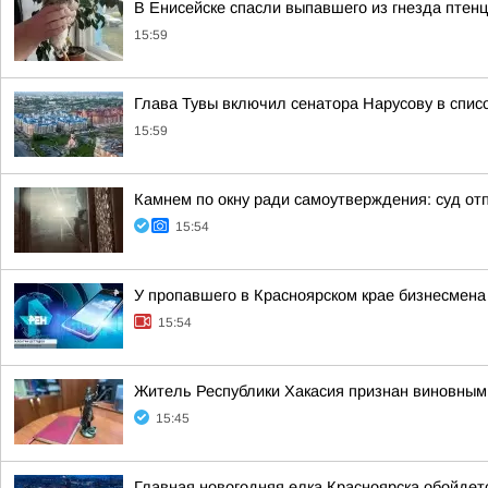
В Енисейске спасли выпавшего из гнезда птенц
15:59
Глава Тувы включил сенатора Нарусову в спис
15:59
Камнем по окну ради самоутверждения: суд от
15:54
У пропавшего в Красноярском крае бизнесмена
15:54
Житель Республики Хакасия признан виновным 
15:45
Главная новогодняя елка Красноярска обойдетс