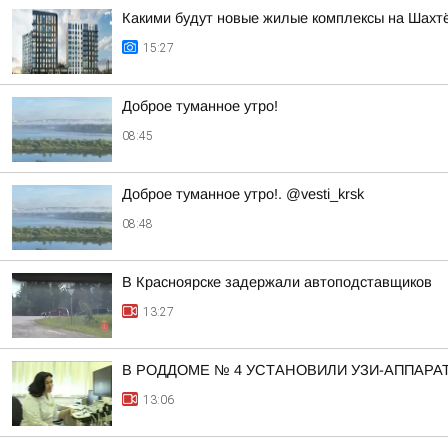
Какими будут новые жилые комплексы на Шахт
15:27
Доброе туманное утро!
08:45
Доброе туманное утро!. @vesti_krsk
08:48
В Красноярске задержали автоподставщиков
13:27
В РОДДОМЕ № 4 УСТАНОВИЛИ УЗИ-АППАРА
13:06