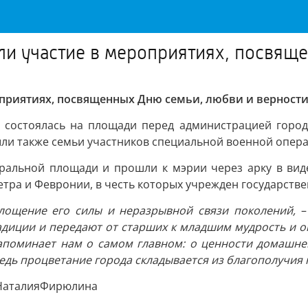
ли участие в мероприятиях, посвящ
оприятиях, посвященных Дню семьи, любви и верност
 состоялась на площади перед администрацией города
 были также семьи участников специальной военной опе
тральной площади и прошли к мэрии через арку в вид
тра и Февронии, в честь которых учрежден государств
площение его силы и неразрывной связи поколений,
–
адиции и передают от старших к младшим мудрость и о
апоминает нам о самом главном: о ценности домашнего
ведь процветание города складывается из благополучия
НаталияФирюлина