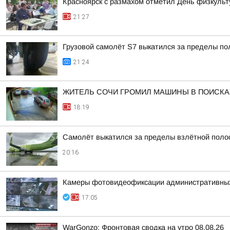
Красноярск с размахом отметил День физкульт
21:27
Грузовой самолёт S7 выкатился за пределы по
21:24
ЖИТЕЛЬ СОЧИ ГРОМИЛ МАШИНЫ В ПОИСКАХ
18:19
Самолёт выкатился за пределы взлётной поло
20:16
Камеры фотовидеофиксации административных н
17:05
WarGonzo: Фронтовая сводка на утро 08.08.26