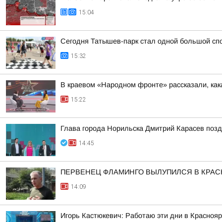
15:04
Сегодня Татышев-парк стал одной большой сп
15:32
В краевом «Народном фронте» рассказали, как
15:22
Глава города Норильска Дмитрий Карасев поз
14:45
ПЕРВЕНЕЦ ФЛАМИНГО ВЫЛУПИЛСЯ В КРА
14:09
Игорь Кастюкевич: Работаю эти дни в Краснояр