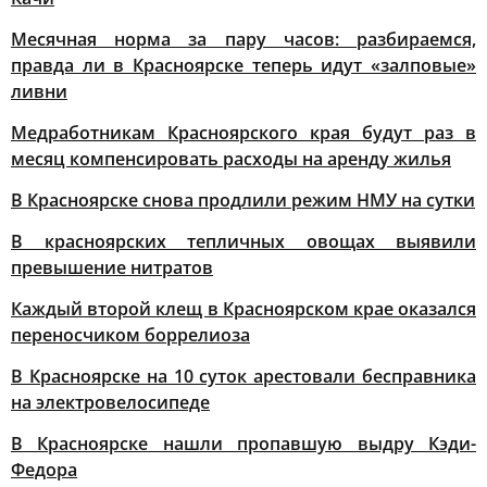
Месячная норма за пару часов: разбираемся,
правда ли в Красноярске теперь идут «залповые»
ливни
Медработникам Красноярского края будут раз в
месяц компенсировать расходы на аренду жилья
В Красноярске снова продлили режим НМУ на сутки
В красноярских тепличных овощах выявили
превышение нитратов
Каждый второй клещ в Красноярском крае оказался
переносчиком боррелиоза
В Красноярске на 10 суток арестовали бесправника
на электровелосипеде
В Красноярске нашли пропавшую выдру Кэди-
Федора