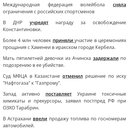
Международная федерация волейбола
сняла
ограничения с российских спортсменов
В ДНР
учредят
награду за освобождение
Константиновки.
Более 4 млн человек
приняли
участие в церемониях
прощания с Хаменеи в иракском городе Кербела.
Мать пятилетней девочки из Ачинска
задержали
по
подозрению в ее убийстве.
Суд МФЦА в Казахстане
отменил
решение по иску
"Нафтогаза" к "Газпрому".
Запад активно
поставляет
Украине токсичные
химикаты и прекурсоры, заявил постпред РФ при
ОЗХО Тарабрин.
В Астрахани
ввели
продажу топлива по госномерам
автомобилей.