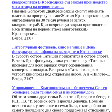
квадрокоптера В Красноярске суд закрыл производство
мяса птицы на первом этаже...
Главные Gornovosti ДняКрасноярцы смогут обменять
пластик на прогулку на сапеЖителя Красноярского края
оштрафовали на 30 тысяч рублей за запуск
квадрокоптераВ Красноярске суд закрыл производство
мяса птицы на первом этаже многоэтажкиВ
Красноярске...
Вчера, 21:07
Литературный фестиваль, кино на улице и День
физкультурника: афиша на выходные в Красноярске
В субботу остров Татышев превратится в остров спорта.
В честь День физкультурника участник шоу «Титаны»
проведет для всех зарядку, будут соревнования,
концерты и подарки. Вечером в «Татышев-парке»
устроят кинопоказ под открытым небом. А в «Пилоте»...
Вчера, 21:07
У пропавшего в Красноярском крае бизнесмена Сергея
Усольцева была тайная семья и внебрачная дочь
Об этом заявил друг семьи Валентин Дегтерев в беседе с
РЕН ТВ. "И ребенок есть, взрослая девочка. Помимо
всех его жен, у него еще и семья была, с которой он до
самого последнего дня своего поддерживал отношения",