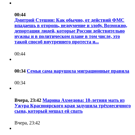
00:44
Дмитрий Стешин: Как обычно, от действий ФМС
впадаешь в оторопь, недоумение и злобу. Возможно,
депортация людей, которые России действительно
нужны и в политическом плане в том числе, это
такой способ внутреннего протеста и...
00:44
00:34
Семья сама нарушила миграционные правила
00:34
Вчера, 23:42
Марина Ахмедова: 18-летняя мать из
Ужура Красноярского края задушила трёхмесячного
сына, который мешал ей спать
Вчера, 23:42