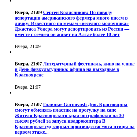
Вчера, 21:09
Сергей Колясников: По поводу
депортации американского фермера много писем в
личку: Известного по мемам «весёлого молочника»
Джастаса Уокера могут депортировать из России —
вместе с семьёй он живёт на Алтае более 10 лет
Вчера, 21:09
Вчера, 21:07
Литературный фестиваль, кино на улице
и День физкультурника: афиша на выходные в
Красноярске
Вчера, 21:07
Вчера, 21:07
Главные Gornovosti Дня. Красноярцы
смогут обменять пластик на прогулку на сапе
Жителя Красноярского края оштрафовали на 30
тысяч рублей за запуск квадрокоптера В
Красноярске суд закрыл производство мяса птицы на
первом этаже...