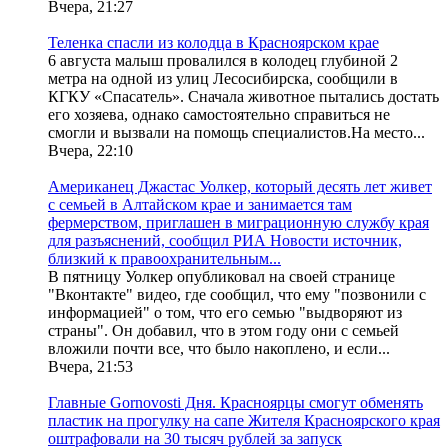
Вчера, 21:27
Теленка спасли из колодца в Красноярском крае
6 августа малыш провалился в колодец глубиной 2
метра на одной из улиц Лесосибирска, сообщили в
КГКУ «Спасатель». Сначала животное пытались достать
его хозяева, однако самостоятельно справиться не
смогли и вызвали на помощь специалистов.На место...
Вчера, 22:10
Американец Джастас Уолкер, который десять лет живет
с семьей в Алтайском крае и занимается там
фермерством, приглашен в миграционную службу края
для разъяснений, сообщил РИА Новости источник,
близкий к правоохранительным...
В пятницу Уолкер опубликовал на своей странице
"Вконтакте" видео, где сообщил, что ему "позвонили с
информацией" о том, что его семью "выдворяют из
страны". Он добавил, что в этом году они с семьей
вложили почти все, что было накоплено, и если...
Вчера, 21:53
Главные Gornovosti Дня. Красноярцы смогут обменять
пластик на прогулку на сапе Жителя Красноярского края
оштрафовали на 30 тысяч рублей за запуск