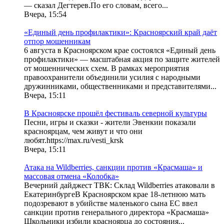
— сказал Дегтерев.По его словам, всего...
Вчера, 15:54
«Единый день профилактики»: Красноярский край даёт
отпор мошенникам
6 августа в Красноярском крае состоялся «Единый день
профилактики» — масштабная акция по защите жителей
от мошеннических схем. В рамках мероприятия
правоохранители объединили усилия с народными
дружинниками, общественниками и представителями...
Вчера, 15:11
В Красноярске прошёл фестиваль северной культуры
Песни, игры и сказки - жители Эвенкии показали
красноярцам, чем живут и что они
любят.https://max.ru/vesti_krsk
Вчера, 15:11
Атака на Wildberries, санкции против «Красмаша» и
массовая отмена «Колобка»
Вечерний дайджест ТВК: Cклад Wildberries атаковали в
ЕкатеринбургеВ Красноярском крае 18-летнюю мать
подозревают в убийстве маленького сына ЕС ввел
санкции против генерального директора «Красмаша»
Школьники избили красноярца до состояния...