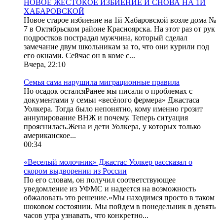
НОВОЕ ЖЕСТОКОЕ ИЗБИЕНИЕ И СНОВА НА 1Й
ХАБАРОВСКОЙ
Новое старое избиение на 1й Хабаровской возле дома №
7 в Октябрьском районе Красноярска. На этот раз от рук
подростков пострадал мужчина, который сделал
замечание двум школьникам за то, что они курили под
его окнами. Сейчас он в коме с...
Вчера, 22:10
Семья сама нарушила миграционные правила
Но осадок осталсяРанее мы писали о проблемах с
документами у семьи «весёлого фермера» Джастаса
Уолкера. Тогда было непонятно, кому именно грозит
аннулирование ВНЖ и почему. Теперь ситуация
прояснилась.Жена и дети Уолкера, у которых только
американское...
00:34
«Веселый молочник» Джастас Уолкер рассказал о
скором выдворении из России
По его словам, он получил соответствующее
уведомление из УФМС и надеется на возможность
обжаловать это решение.«Мы находимся просто в таком
шоковом состоянии. Мы пойдем в понедельник в девять
часов утра узнавать, что конкретно...