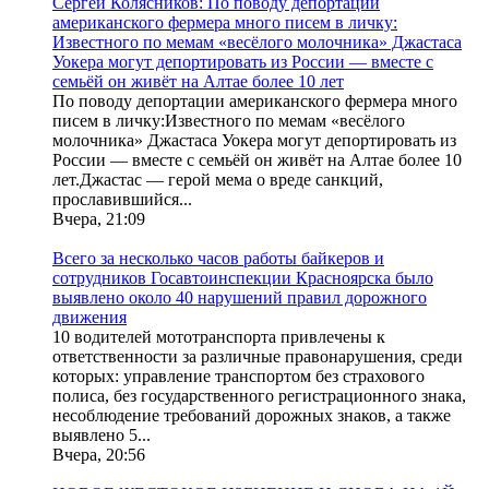
Сергей Колясников: По поводу депортации
американского фермера много писем в личку:
Известного по мемам «весёлого молочника» Джастаса
Уокера могут депортировать из России — вместе с
семьёй он живёт на Алтае более 10 лет
По поводу депортации американского фермера много
писем в личку:Известного по мемам «весёлого
молочника» Джастаса Уокера могут депортировать из
России — вместе с семьёй он живёт на Алтае более 10
лет.Джастас — герой мема о вреде санкций,
прославившийся...
Вчера, 21:09
Всего за несколько часов работы байкеров и
сотрудников Госавтоинспекции Красноярска было
выявлено около 40 нарушений правил дорожного
движения
10 водителей мототранспорта привлечены к
ответственности за различные правонарушения, среди
которых: управление транспортом без страхового
полиса, без государственного регистрационного знака,
несоблюдение требований дорожных знаков, а также
выявлено 5...
Вчера, 20:56