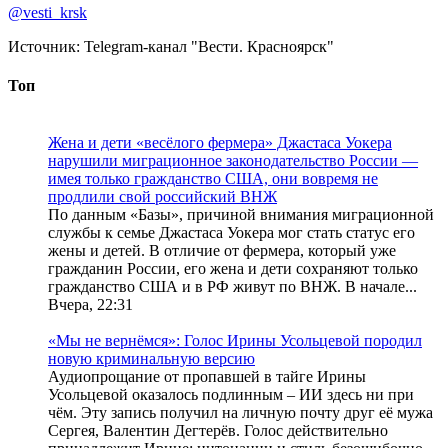
@vesti_krsk
Источник:
Telegram-канал "Вести. Красноярск"
Топ
Жена и дети «весёлого фермера» Джастаса Уокера
нарушили миграционное законодательство России —
имея только гражданство США, они вовремя не
продлили свой российский ВНЖ
По данным «Базы», причиной внимания миграционной
службы к семье Джастаса Уокера мог стать статус его
жены и детей. В отличие от фермера, который уже
гражданин России, его жена и дети сохраняют только
гражданство США и в РФ живут по ВНЖ. В начале...
Вчера, 22:31
«Мы не вернёмся»: Голос Ирины Усольцевой породил
новую криминальную версию
Аудиопрощание от пропавшей в тайге Ирины
Усольцевой оказалось подлинным – ИИ здесь ни при
чём. Эту запись получил на личную почту друг её мужа
Сергея, Валентин Дегтерёв. Голос действительно