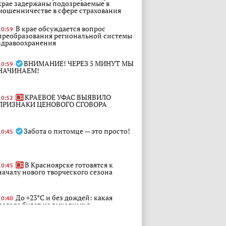
крае задержаны подозреваемые в
мошенничестве в сфере страхования
В крае обсуждается вопрос
10:59
преобразования региональной системы
здравоохранения
ВНИМАНИЕ! ЧЕРЕЗ 5 МИНУТ МЫ
10:59
НАЧИНАЕМ!
КРАЕВОЕ УФАС ВЫЯВИЛО
10:52
ПРИЗНАКИ ЦЕНОВОГО СГОВОРА
Забота о питомце — это просто!
10:45
В Красноярске готовятся к
10:45
началу нового творческого сезона
До +23°C и без дождей: какая
10:40
погода будет на выходных в
Красноярске