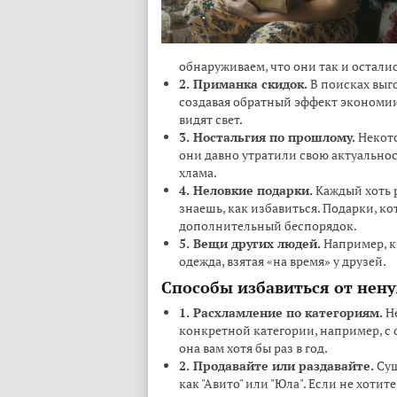
обнаруживаем, что они так и остали
2. Приманка скидок.
В поисках выг
создавая обратный эффект экономии
видят свет.
3. Ностальгия по прошлому.
Некото
они давно утратили свою актуальнос
хлама.
4. Неловкие подарки.
Каждый хоть р
знаешь, как избавиться. Подарки, к
дополнительный беспорядок.
5. Вещи других людей.
Например, к
одежда, взятая «на время» у друзей.
Способы избавиться от нен
1. Расхламление по категориям.
Не
конкретной категории, например, с 
она вам хотя бы раз в год.
2. Продавайте или раздавайте.
Сущ
как "Авито" или "Юла". Если не хоти