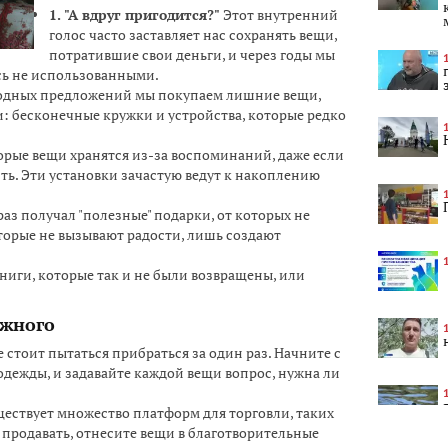
1. "А вдруг пригодится?"
Этот внутренний
голос часто заставляет нас сохранять вещи,
потратившие свои деньги, и через годы мы
сь не использованными.
одных предложений мы покупаем лишние вещи,
: бесконечные кружки и устройства, которые редко
рые вещи хранятся из-за воспоминаний, даже если
ть. Эти установки зачастую ведут к накоплению
аз получал "полезные" подарки, от которых не
оторые не вызывают радости, лишь создают
ниги, которые так и не были возвращены, или
ужного
 стоит пытаться прибраться за один раз. Начните с
одежды, и задавайте каждой вещи вопрос, нужна ли
ествует множество платформ для торговли, таких
те продавать, отнесите вещи в благотворительные