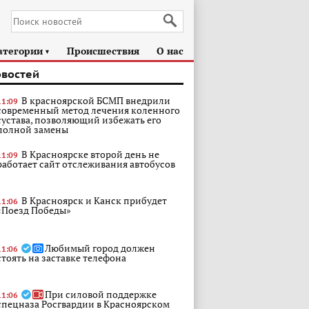
атегории
Происшествия
О нас
►
овостей
В красноярской БСМП внедрили
11:09
современный метод лечения коленного
сустава, позволяющий избежать его
полной замены
В Красноярске второй день не
11:09
работает сайт отслеживания автобусов
В Красноярск и Канск прибудет
11:06
«Поезд Победы»
Любимый город должен
11:06
стоять на заставке телефона
При силовой поддержке
11:06
спецназа Росгвардии в Красноярском