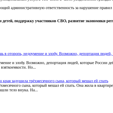
ающий административную ответственность за нарушение правил 
детей, поддержку участников СВО, развитие экономики реги
 в оторопь, недоумение и злобу. Возможно, депортация людей,
мение и злобу. Возможно, депортация людей, которые России де
взяткоемкости. Но...
о края задушила трёхмесячного сына, который мешал ей спать
ёхмесячного сына, который мешал ей спать. Она жила в квартире 
шли тело внука. На...