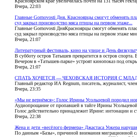
Красноярском крае увеличилась почти на 131 тысяч гект
Вчера, 22:03
Главные Gornovosti Дня. Красноярцы смогут обменять пла
суд закрыл производство мяса птицы на первом этаже...
Главные Gornovosti ДняКрасноярцы смогут обменять плас
суд закрыл производство мяса птицы на первом этаже мн
Вчера, 21:07
Литературный фестиваль, кино на улице и День физкуль
В субботу остров Татышев превратится в остров спорта. 
Вечером в «Татышев-парке» устроят кинопоказ под откры
Вчера, 21:07
СПАТЬ ХОЧЕТСЯ — ЧЕХОВСКАЯ ИСТОРИЯ С МЛА
Главный редактор ИА Regnum, писатель, журналист, чл
Вчера, 23:35
«Мы не вернёмся»: Голос Ирины Усольцевой породил н
Аудиопрощание от пропавшей в тайге Ирины Усольцевой о
Голос действительно принадлежит Ирине: интонации и ст
Вчера, 22:38
Жена и дети «весёлого фермера» Джастаса Уокера нару
По данным «Базы», причиной внимания миграционной служ