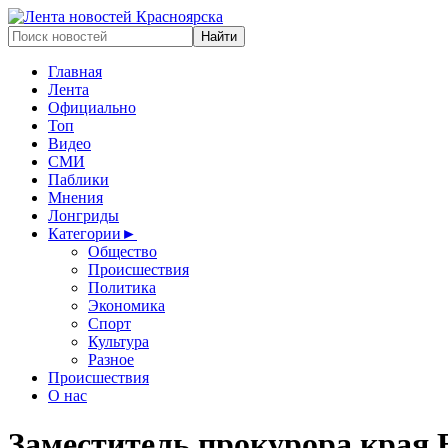
Главная
Лента
Официально
Топ
Видео
СМИ
Паблики
Мнения
Лонгриды
Категории
►
Общество
Происшествия
Политика
Экономика
Спорт
Культура
Разное
Происшествия
О нас
Заместитель прокурора края 