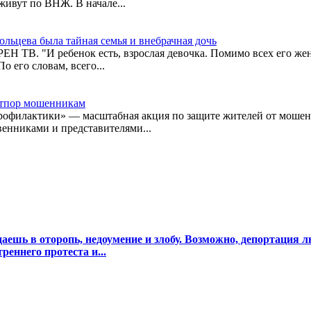
ивут по ВНЖ. В начале...
ольцева была тайная семья и внебрачная дочь
РЕН ТВ. "И ребенок есть, взрослая девочка. Помимо всех его жен
 его словам, всего...
отпор мошенникам
 профилактики» — масштабная акция по защите жителей от моше
енниками и представителями...
шь в оторопь, недоумение и злобу. Возможно, депортация л
реннего протеста и...