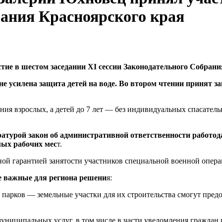
рания Красноярского края
ие в шестом заседании XI сессии Законодательного Собрани
е усилена защита детей на воде. Во втором чтении принят з
ния взрослых, а детей до 7 лет — без индивидуальных спасател
турой закон об административной ответственности работода
мых рабочих мес
т.
ельной гарантией занятости участников специальной военной опер
е важные для региона решени
я:
арков — земельные участки для их строительства смогут предо
униципальных услуг, в том числе в части уведомления граждан