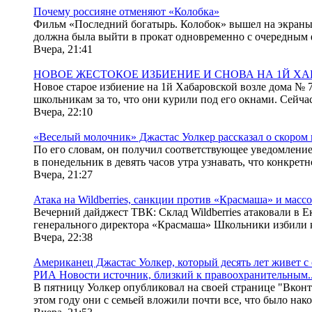
Почему россияне отменяют «Колобка»
Фильм «Последний богатырь. Колобок» вышел на экраны 6
должна была выйти в прокат одновременно с очередным ф
Вчера, 21:41
НОВОЕ ЖЕСТОКОЕ ИЗБИЕНИЕ И СНОВА НА 1Й Х
Новое старое избиение на 1й Хабаровской возле дома № 7
школьникам за то, что они курили под его окнами. Сейчас 
Вчера, 22:10
«Веселый молочник» Джастас Уолкер рассказал о скором
По его словам, он получил соответствующее уведомлени
в понедельник в девять часов утра узнавать, что конкретно
Вчера, 21:27
Атака на Wildberries, санкции против «Красмаша» и масс
Вечерний дайджест ТВК: Cклад Wildberries атаковали в 
генерального директора «Красмаша» Школьники избили кр
Вчера, 22:38
Американец Джастас Уолкер, который десять лет живет с
РИА Новости источник, близкий к правоохранительным..
В пятницу Уолкер опубликовал на своей странице "Вконта
этом году они с семьей вложили почти все, что было накоп