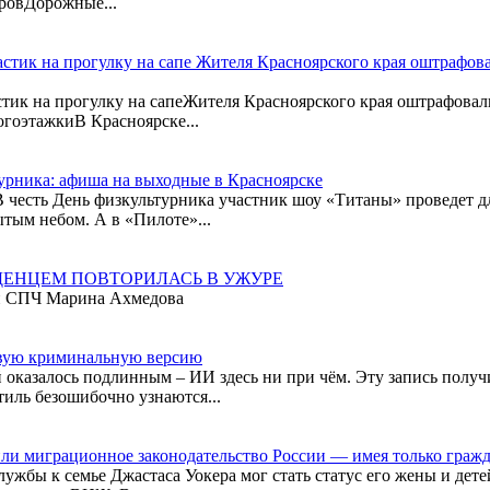
аровДорожные...
стик на прогулку на сапе Жителя Красноярского края оштрафова
тик на прогулку на сапеЖителя Красноярского края оштрафовали
огоэтажкиВ Красноярске...
турника: афиша на выходные в Красноярске
В честь День физкультурника участник шоу «Титаны» проведет дл
тым небом. А в «Пилоте»...
ДЕНЦЕМ ПОВТОРИЛАСЬ В УЖУРЕ
ен СПЧ Марина Ахмедова
овую криминальную версию
казалось подлинным – ИИ здесь ни при чём. Эту запись получи
иль безошибочно узнаются...
шили миграционное законодательство России — имея только гра
бы к семье Джастаса Уокера мог стать статус его жены и детей