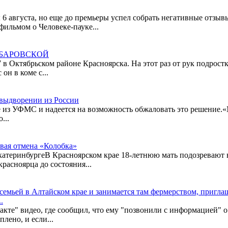
 августа, но еще до премьеры успел собрать негативные отзыв
ильмом о Человеке-пауке...
АБАРОВСКОЙ
 в Октябрьском районе Красноярска. На этот раз от рук подрост
он в коме с...
 выдворении из России
е из УФМС и надеется на возможность обжаловать это решение.
...
овая отмена «Колобка»
ЕкатеринбургеВ Красноярском крае 18-летнюю мать подозревают 
асноярца до состояния...
 семьей в Алтайском крае и занимается там фермерством, пригл
.
кте" видео, где сообщил, что ему "позвонили с информацией" о 
лено, и если...