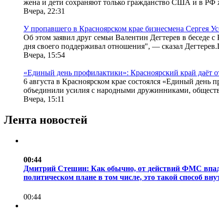
жена и дети сохраняют только гражданство США и в РФ ж
Вчера, 22:31
У пропавшего в Красноярском крае бизнесмена Сергея Ус
Об этом заявил друг семьи Валентин Дегтерев в беседе с 
дня своего поддерживал отношения", — сказал Дегтерев.По
Вчера, 15:54
«Единый день профилактики»: Красноярский край даёт 
6 августа в Красноярском крае состоялся «Единый день
объединили усилия с народными дружинниками, обществ
Вчера, 15:11
Лента новостей
00:44
Дмитрий Стешин: Как обычно, от действий ФМС впадае
политическом плане в том числе, это такой способ внут
00:44