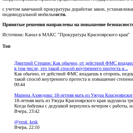
с учетом замечаний прокуратуры доработан закон, устанавлив
индивидуальной мобильн
ости.
Принятые решения направлены на повышение безопасности 
Источник:
Канал в МАКС "Прокуратура Красноярского края"
Топ
Дмитрий Стешин: Как обычно, от действий ФМС впадаешь
в том числе, это такой способ внутреннего протеста и...
Как обычно, от действий ФМС впадаешь в оторопь, недоу
такой способ внутреннего протеста и повышение степени 
00:44
Марина Ахмедова: 18-летняя мать из Ужура Красноярског
18-летняя мать из Ужура Красноярского края задушила тр
Когда бабушка с дедушкой вернулись вечером с работы, на
Вчера, 23:42
@vesti_krsk
Вчера, 22:10