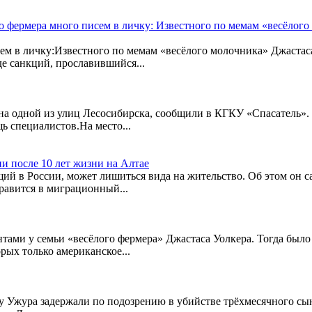
 фермера много писем в личку: Известного по мемам «весёлого
м в личку:Известного по мемам «весёлого молочника» Джастаса
де санкций, прославившийся...
на одной из улиц Лесосибирска, сообщили в КГКУ «Спасатель». 
ь специалистов.На место...
и после 10 лет жизни на Алтае
ий в России, может лишиться вида на жительство. Об этом он са
равится в миграционный...
нтами у семьи «весёлого фермера» Джастаса Уолкера. Тогда был
рых только американское...
у Ужура задержали по подозрению в убийстве трёхмесячного сы