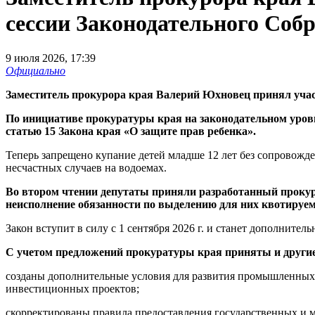
сессии Законодательного Соб
9 июля 2026, 17:39
Официально
Заместитель прокурора края Валерий Юхновец принял участ
По инициативе прокуратуры края на законодательном уровн
статью 15 Закона края «О защите прав ребенка».
Теперь запрещено купание детей младше 12 лет без сопровожде
несчастных случаев на водоемах.
Во втором чтении депутаты приняли разработанный прокура
неисполнение обязанности по выделению для них квотируе
Закон вступит в силу с 1 сентября 2026 г. и станет дополнит
С учетом предложений прокуратуры края приняты и други
созданы дополнительные условия для развития промышленных п
инвестиционных проектов;
скорректированы правила предоставления государственных и м