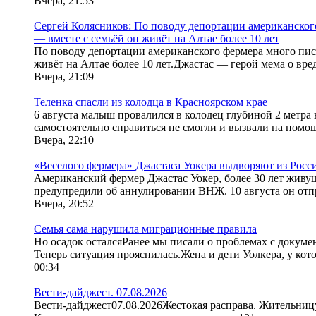
Вчера, 21:53
Сергей Колясников: По поводу депортации американского
— вместе с семьёй он живёт на Алтае более 10 лет
По поводу депортации американского фермера много писе
живёт на Алтае более 10 лет.Джастас — герой мема о вре
Вчера, 21:09
Теленка спасли из колодца в Красноярском крае
6 августа малыш провалился в колодец глубиной 2 метра 
самостоятельно справиться не смогли и вызвали на помощ
Вчера, 22:10
«Веселого фермера» Джастаса Уокера выдворяют из Росси
Американский фермер Джастас Уокер, более 30 лет живущ
предупредили об аннулировании ВНЖ. 10 августа он отп
Вчера, 20:52
Семья сама нарушила миграционные правила
Но осадок осталсяРанее мы писали о проблемах с докуме
Теперь ситуация прояснилась.Жена и дети Уолкера, у кото
00:34
Вести-дайджест. 07.08.2026
Вести-дайджест07.08.2026Жестокая расправа. Жительниц