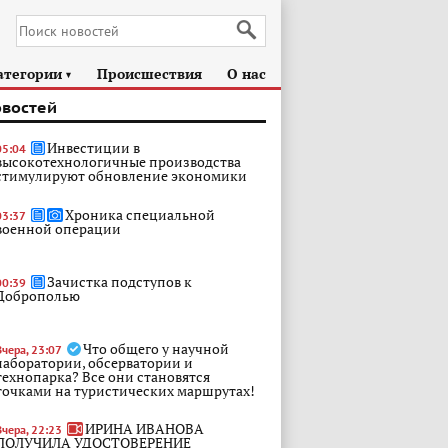
атегории
Происшествия
О нас
►
овостей
Инвестиции в
05:04
высокотехнологичные производства
стимулируют обновление экономики
Хроника специальной
03:37
военной операции
Зачистка подступов к
00:39
Доброполью
Что общего у научной
Вчера, 23:07
лаборатории, обсерватории и
технопарка? Все они становятся
точками на туристических маршрутах!
ИРИНА ИВАНОВА
Вчера, 22:23
ПОЛУЧИЛА УДОСТОВЕРЕНИЕ