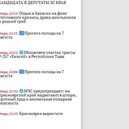
КАНДИДАТА В ДЕПУТАТЫ ЗС КРАЯ
Отдых в Хакасии на фоне
Вчера, 22:13
топливного кризиса, драка школьников
и редкий гриб
Прогноз погоды на 7
Вчера, 22:11
августа
Обновляем участок трассы
Вчера, 22:11
Р-257 «Енисей» в Республике Тыва
Прогноз погоды на 7
Вчера, 22:04
августа
МЧС предупреждает: на
Вчера, 21:32
Красноярский край надвигаются шторм,
крупный град и аномальная пожарная
опасность
Красноярка вырастила
Вчера, 21:25
гигантские луковицы — одна из них
достигает веса более 4 кг