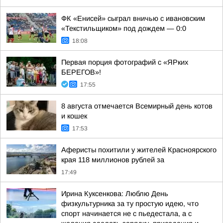
ФК «Енисей» сыграл вничью с ивановским
«Текстильщиком» под дождем — 0:0
18:08
Первая порция фотографий с «ЯРких
БЕРЕГОВ»!
17:55
8 августа отмечается Всемирный день котов
и кошек
17:53
Аферисты похитили у жителей Красноярского
края 118 миллионов рублей за
17:49
Ирина Куксенкова: Люблю День
физкультурника за ту простую идею, что
спорт начинается не с пьедестала, а с