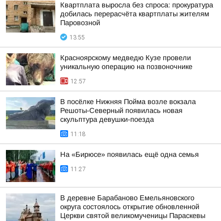
Квартплата выросла без спроса: прокуратура
добилась перерасчёта квартплаты жителям
Паровозной
13:55
Красноярскому медведю Кузе провели
уникальную операцию на позвоночнике
12:57
В посёлке Нижняя Пойма возле вокзала
Решоты-Северный появилась новая
скульптура девушки-поезда
11:18
На «Бирюсе» появилась ещё одна семья
11:27
В деревне Барабаново Емельяновского
округа состоялось открытие обновленной
Церкви святой великомученицы Параскевы