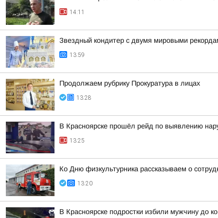
14:11
Звездный кондитер с двумя мировыми рекордам
13:59
Продолжаем рубрику Прокуратура в лицах
13:28
В Красноярске прошёл рейд по выявлению на
13:25
Ко Дню физкультурника рассказываем о сотруд
13:20
В Красноярске подростки избили мужчину до к