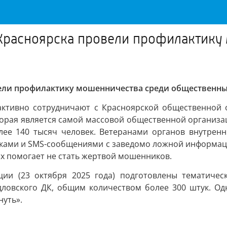
 Красноярска провели профилактику
вели профилактику мошенничества среди общественн
активно сотрудничают с Красноярской общественной о
орая является самой массовой общественной организаци
лее 140 тысяч человек. Ветеранами органов внутрен
ками и SMS-сообщениями с заведомо ложной информаци
х помогает не стать жертвой мошенников.
ии (23 октября 2025 года) подготовлены тематичес
дловского ДК, общим количеством более 300 штук. О
нуть».