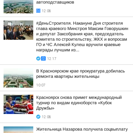
автоподставщиков
12:08
#ДеньСтроителя. Накануне Дня строителя
глава краевого Минстроя Максим Говорушкин
и депутат Заксобрания края, председатель
комитета по строительству, ЖКХ и вопросам
ГО и ЧС Алексей Кулеш вручили краевые
награды лучшим из...
12:17
В Красноярском крае прокуратура добилась
ремонта квартиры жительницы
10:07
Красноярск снова примет международный
турнир по видам единоборств «Кубок
Дружбы»
12:08
Жительница Назарова получила соцвыплату