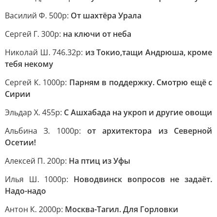
Василий Ф. 500р:
От шахтёра Урала
Сергей Г. 300р:
на ключи от неба
Николай Ш. 746.32р:
из Токио,тащи Андрюша, кроме
тебя некому
Сергей К. 1000р:
Парням в поддержку. Смотрю ещё с
Сирии
Эльдар Х. 455р:
С Ашхабада на укроп и другие овощи
Альбина З. 1000р:
от архитектора из Северной
Осетии!
Алексей П. 200р:
На птиц из Уфы
Илья Ш. 1000р:
Новодвинск вопросов не задаёт.
Надо-надо
Антон К. 2000р:
Москва-Тагил. Для Горловки