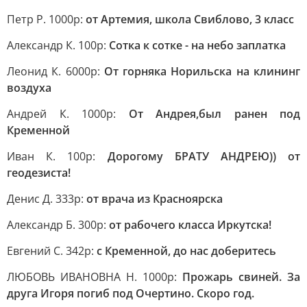
Петр Р. 1000р:
от Артемия, школа Свиблово, 3 класс
Александр К. 100р:
Сотка к сотке - на небо заплатка
Леонид К. 6000р:
От горняка Норильска на клининг
воздуха
Андрей К. 1000р:
От Андрея,был ранен под
Кременной
Иван К. 100р:
Дорогому БРАТУ АНДРЕЮ)) от
геодезиста!
Денис Д. 333р:
от врача из Красноярска
Александр Б. 300р:
от рабочего класса Иркутска!
Евгений С. 342р:
с Кременной, до нас доберитесь
ЛЮБОВЬ ИВАНОВНА Н. 1000р:
Прожарь свиней. За
друга Игоря погиб под Очертино. Скоро год.