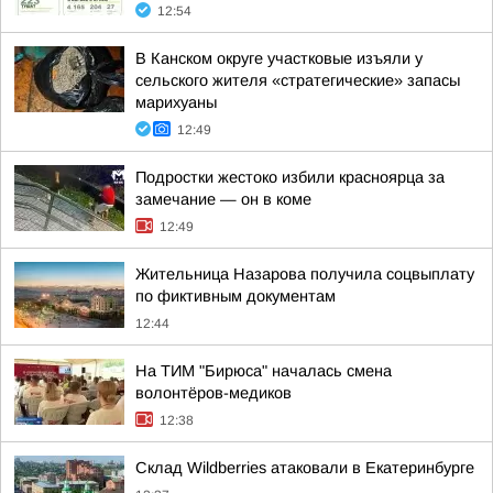
12:54
В Канском округе участковые изъяли у
сельского жителя «стратегические» запасы
марихуаны
12:49
Подростки жестоко избили красноярца за
замечание — он в коме
12:49
Жительница Назарова получила соцвыплату
по фиктивным документам
12:44
На ТИМ "Бирюса" началась смена
волонтёров-медиков
12:38
Cклад Wildberries атаковали в Екатеринбурге