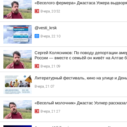
«Веселого фермера» Джастаса Уокера выдворяю
Вчера, 20:52
@vesti_krsk
Вчера, 22:10
Сергей Колясников: По поводу депортации аме
России — вместе с семьёй он живёт на Алтае б
Вчера, 21:09
Литературный фестиваль, кино на улице и Ден
Вчера, 21:07
«Веселый молочник» Джастас Уолкер рассказал
Вчера, 21:27