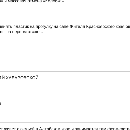
ша» и массовая отмена «Колобка»
менять пластик на прогулку на сапе Жителя Красноярского края о
цы на первом этаже...
 1Й ХАБАРОВСКОЙ
е
ет живет с семьей в Алтайском крае и занимается там фермерств