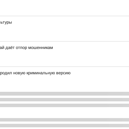
льтуры
рай даёт отпор мошенникам
ородил новую криминальную версию