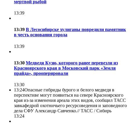
мертвой рыбой
13:39
13:39
В Лесосибирске хулиганы повредили памятник
в честь основания города
13:39
13:30
Медведя Кузю, которого ранее перевезли из
Красноярского края в Московский парк «Земля
прайда», прооперировали
13:30
13:24
Опасные гибриды бурого и белого медведя в
перспективе могут появиться на севере Красноярского
края из-за изменения ареала этих видов, сообщил ТАСС
завкафедрой охотничьего ресурсоведения и заповедного
дела СФУ Александр Савченко.//
ТАСС / Сибирь
13:24