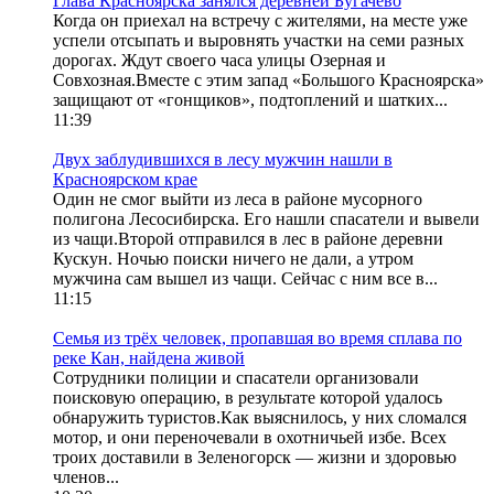
Глава Красноярска занялся деревней Бугачево
Когда он приехал на встречу с жителями, на месте уже
успели отсыпать и выровнять участки на семи разных
дорогах. Ждут своего часа улицы Озерная и
Совхозная.Вместе с этим запад «Большого Красноярска»
защищают от «гонщиков», подтоплений и шатких...
11:39
Двух заблудившихся в лесу мужчин нашли в
Красноярском крае
Один не смог выйти из леса в районе мусорного
полигона Лесосибирска. Его нашли спасатели и вывели
из чащи.Второй отправился в лес в районе деревни
Кускун. Ночью поиски ничего не дали, а утром
мужчина сам вышел из чащи. Сейчас с ним все в...
11:15
Семья из трёх человек, пропавшая во время сплава по
реке Кан, найдена живой
Сотрудники полиции и спасатели организовали
поисковую операцию, в результате которой удалось
обнаружить туристов.Как выяснилось, у них сломался
мотор, и они переночевали в охотничьей избе. Всех
троих доставили в Зеленогорск — жизни и здоровью
членов...