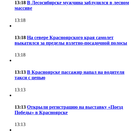
13:18
В Лесосибирске мужчина заблудился в лесном
массиве
13:18
13:18
На севере Красноярского края самолет
выкатился за пределы взлетно-посадочной полосы
13:18
13:13
В Красноярске пассажир напал на водителя
такси с цепью
13:13
13:13
Открыли регистрацию на выставку «Поезд
Победы» в Красноярске
13:13