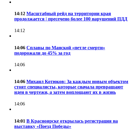
14:12
Масштабный рейд на территории края
продолжается | пресечено более 100 нарушений ПДД
14:12
14:06
Сплавы по Манской «петле смерти»
подорожали до 45% за год
14:06
14:06
Михаил Котюков: За каждым новым объектом
стоят специалисты, которые сначала превращают
идеи в чертежи, а затем воплощают их в жизнь
14:06
14:01
В Красноярске открылась регистрация на
выставку «Поезд Победы»