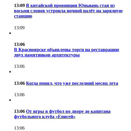
13:09
В китайской провинции Юньнань стая из
восьми слонов устроила ночной налёт на зарядную
станцию
13:09
13:06
В Красноярске объявлены торги на реставрацию
двух памятников архитектуры
13:06
13:06
Когда понял, что уже последний месяц лета
13:06
13:06
От игры в футбол во дворе до капитана
футбольного клуба «Енисей»
13:06