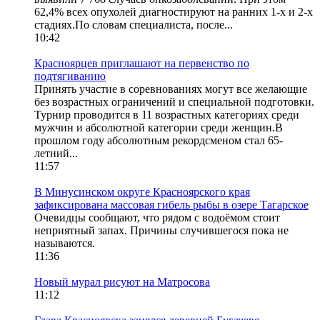
62,4% всех опухолей диагностируют на ранних 1-х и 2-х
стадиях.По словам специалиста, после...
10:42
Красноярцев приглашают на первенство по
подтягиванию
Принять участие в соревнованиях могут все желающие
без возрастных ограничений и специальной подготовки.
Турнир проводится в 11 возрастных категориях среди
мужчин и абсолютной категории среди женщин.В
прошлом году абсолютным рекордсменом стал 65-
летний...
11:57
В Минусинском округе Красноярского края
зафиксирована массовая гибель рыбы в озере Тагарское
Очевидцы сообщают, что рядом с водоёмом стоит
неприятный запах. Причины случившегося пока не
называются.
11:36
Новый мурал рисуют на Матросова
11:12