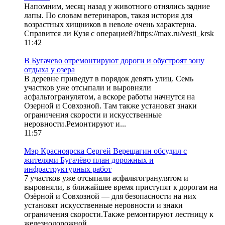
Напомним, месяц назад у животного отнялись задние
лапы. По словам ветеринаров, такая история для
возрастных хищников в неволе очень характерна.
Справится ли Кузя с операцией?https://max.ru/vesti_krsk
11:42
В Бугачево отремонтируют дороги и обустроят зону
отдыха у озера
В деревне приведут в порядок девять улиц. Семь
участков уже отсыпали и выровняли
асфальтогранулятом, а вскоре работы начнутся на
Озерной и Совхозной. Там также установят знаки
ограничения скорости и искусственные
неровности.Ремонтируют и...
11:57
Мэр Красноярска Сергей Верещагин обсудил с
жителями Бугачёво план дорожных и
инфраструктурных работ
7 участков уже отсыпали асфальтогранулятом и
выровняли, в ближайшее время приступят к дорогам на
Озёрной и Совхозной — для безопасности на них
установят искусственные неровности и знаки
ограничения скорости.Также ремонтируют лестницу к
железнодорожной...