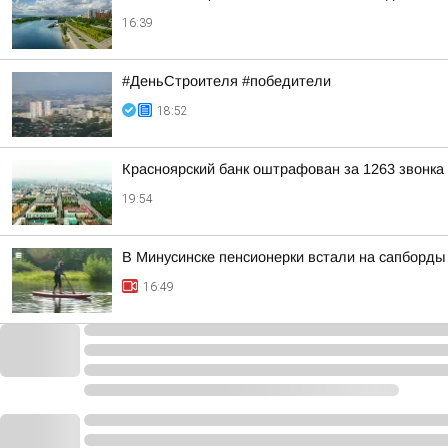
16:39
#ДеньСтроителя #победители
18:52
Красноярский банк оштрафован за 1263 звонка
19:54
В Минусинске пенсионерки встали на сапборды
16:49