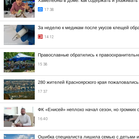
Хамелеоны в доме: как содержать и ухаживать
17:38
За неделю к медикам после укусов клещей обр
14:12
Православные обратились к правоохранитель
15:38
280 жителей Красноярского края пожаловалис
17:37
ФК «Енисей» неплохо начал сезон, но громких 
16:40
Ошибка специалиста лишила семью с детьми и