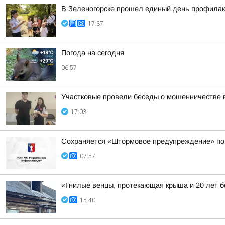
В Зеленогорске прошел единый день профила
17:37
Погода на сегодня
06:57
Участковые провели беседы о мошенничестве в
17:03
Сохраняется «Штормовое предупреждение» по к
07:57
«Гнилые венцы, протекающая крыша и 20 лет б
15:40