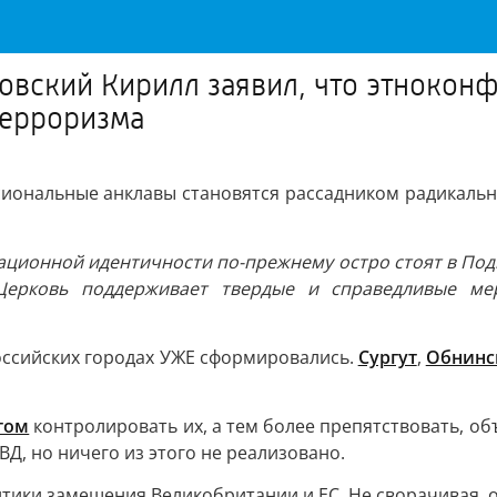
овский Кирилл заявил, что этнокон
терроризма
сиональные анклавы становятся рассадником радикальн
ационной идентичности по-прежнему остро стоят в По
. Церковь поддерживает твердые и справедливые ме
российских городах УЖЕ сформировались.
Сургут
,
Обнинс
том
контролировать их, а тем более препятствовать, объ
Д, но ничего из этого не реализовано.
тики замещения Великобритании и ЕС. Не сворачивая, о