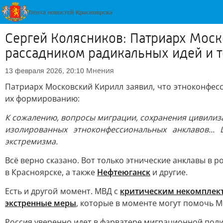
Сергей Колясников: Патриарх Моск
рассадником радикальных идей и 
Мнения
13 февраля 2026, 20:10
Патриарх Московский Кирилл заявил, что этноконфес
их формированию:
К сожалению, вопросы миграции, сохранения цивилиз
изолированных этноконфессиональных анклавов..
экстремизма.
Всё верно сказано. Вот только этнические анклавы в 
в Красноярске, а также
Нефтеюганск
и другие.
Есть и другой момент. МВД с
критическим некомплек
экстренные меры
, которые в моменте могут помочь МВ
Россия уверенно идет в фарватере миграционной поли