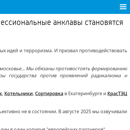
фессиональные анклавы становятся
ых идей и терроризма. И призвал противодействовать
дмосковье... Мы обязаны противостоять формированию
ры государства против проявлений радикализма и
к
,
Котельники
,
Сортировка
в Екатеринбурге и
КрасТЭЦ
ективно не в состоянии. В августе 2025 мы озвучивали
дин в один копируя "европейских партнеров".