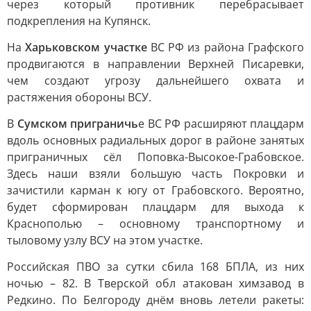
через который противник перебрасывает
подкрепления на Купянск.
На
Харьковском участке
ВС РФ из района Графского
продвигаются в направлении Верхней Писаревки,
чем создают угрозу дальнейшего охвата и
растяжения обороны ВСУ.
В
Сумском приграничь
е ВС РФ расширяют плацдарм
вдоль основных радиальных дорог в районе занятых
приграничных сёл Поповка-Высокое-Грабовское.
Здесь наши взяли большую часть Покровки и
зачистили карман к югу от Грабовского. Вероятно,
будет сформирован плацдарм для выхода к
Краснополью – основному транспортному и
тыловому узлу ВСУ на этом участке.
Российская ПВО за сутки сбила 168 БПЛА, из них
ночью – 82. В Тверской обл атакован химзавод в
Редкино. По Белгороду днём вновь летели ракеты: