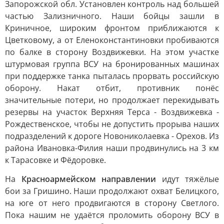
Запорожской обл. Установлен контроль над большей
частью Зализничного. Наши бойцы зашли в
Криничное, широким фронтом приближаются к
Цветковому, а от Еленоконстантиновки пробиваются
по балке в сторону Воздвижевки. На этом участке
штурмовая группа ВСУ на бронированных машинах
при поддержке танка пыталась прорвать российскую
оборону. Накат отбит, противник понёс
значительные потери, но продолжает перекидывать
резервы на участок Верхняя Терса - Воздвижевка -
Рождественское, чтобы не допустить прорыва наших
подразделений к дороге Новониколаевка - Орехов. Из
района Ивановка-Филия наши продвинулись на 3 км
к Тарасовке и Фёдоровке.
На
Красноармейском направлении
идут тяжёлые
бои за Гришино. Наши продолжают охват Белицкого,
на юге от него продвигаются в сторону Светлого.
Пока нашим не удаётся проломить оборону ВСУ в