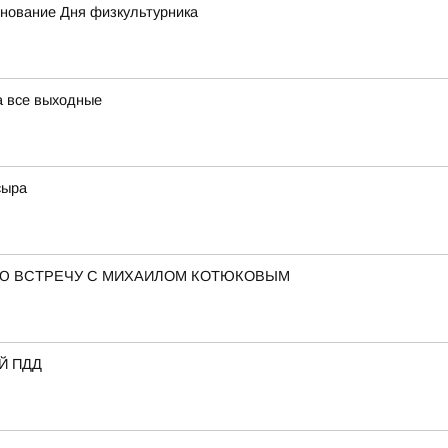
днование Дня физкультурника
а все выходные
сыра
Ю ВСТРЕЧУ С МИХАИЛОМ КОТЮКОВЫМ
Й ПДД