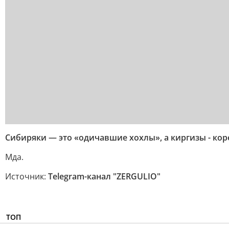
Сибиряки — это «одичавшие хохлы», а киргизы - ко
Мда.
Источник:
Telegram-канал "ZERGULIO"
ТОП