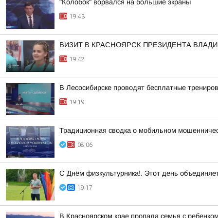
"Колобок" ворвался на большие экраны
19:43
ВИЗИТ В КРАСНОЯРСК ПРЕЗИДЕНТА ВЛАД
19:42
В Лесосибирске проводят бесплатные трениров
19:19
Традиционная сводка о мобильном мошенничест
08:06
С Днём физкультурника!. Этот день объединяет
19:17
В Красноярском крае пропала семья с ребенко