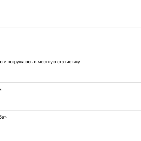
 но и погружаюсь в местную статистику
м
ба»