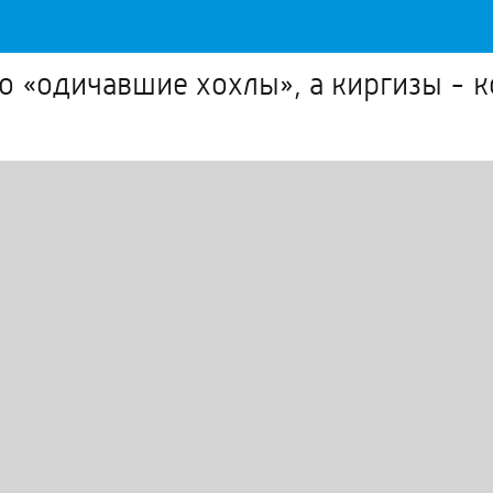
о «одичавшие хохлы», а киргизы - 