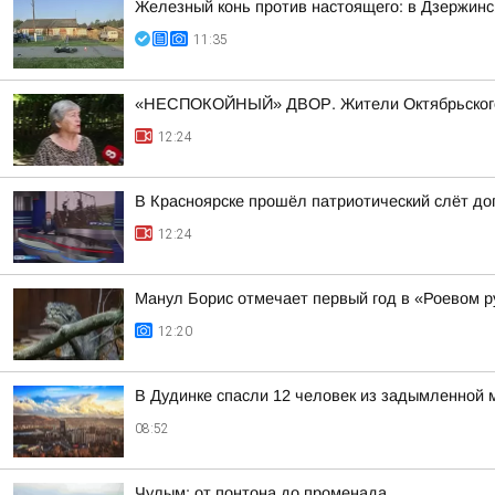
Железный конь против настоящего: в Дзержинс
11:35
«НЕСПОКОЙНЫЙ» ДВОР. Жители Октябрьского р
12:24
В Красноярске прошёл патриотический слёт д
12:24
Манул Борис отмечает первый год в «Роевом р
12:20
В Дудинке спасли 12 человек из задымленной 
08:52
Чулым: от понтона до променада