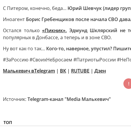
С Питером, конечно, беда…
Юрий Шевчук (лидер групп
Иноагент
Борис Гребенщиков после начала СВО дава
Остался только
«Пикник»
.
Эдмунд Шклярский не т
популярных в Донбассе, а теперь и в зоне СВО.
Ну вот как-то так…
Кого-то, наверное, упустил? Пишит
#ЗаРоссию #СвоихНеБросаем #ПатриотыРоссии #НеП
Малькевич в
Telegram
|
ВК
|
RUTUBE
|
Дзен
Источник:
Telegram-канал "Media Малькевич"
ТОП