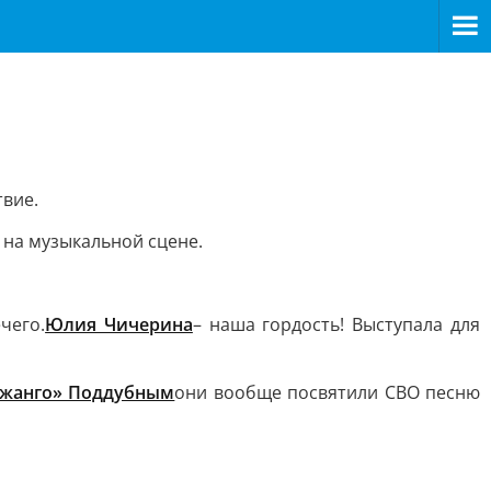
вие.
ы на музыкальной сцене.
чего.
Юлия Чичерина
– наша гордость! Выступала для
Джанго» Поддубным
они вообще посвятили СВО песню