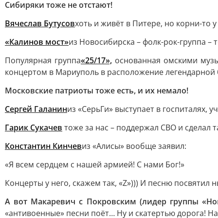
Сибиряки тоже не отстают!
Вячеслав Бутусов
хоть и живёт в Питере, но корни-то 
«Калинов мост»
из Новосибирска – фолк-рок-группа –
Популярная группа
«25/17»,
основанная омскими музы
концертом в Мариуполь в расположение легендарной б
Московские патриоты тоже есть, и их немало!
Сергей Галанин
из «СерьГи» выступает в госпиталях, 
Гарик Сукачев
тоже за нас – поддержал СВО и сделал т
Константин Кинчев
из «Алисы» вообще заявил:
«Я всем сердцем с нашей армией! С нами Бог!»
Концерты у него, скажем так, «Z»))) И песню посвятил
А вот Макаревич с Покровским (лидер группы «Ног
«антивоенные» песни поёт… Ну и скатертью дорога! Нам