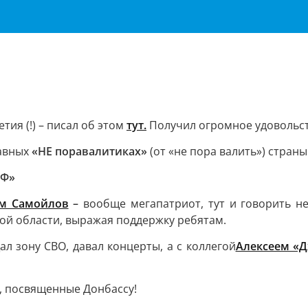
етия (!) – писал об этом
тут.
Получил огромное удовольст
лавных
«НЕ поравалитиках»
(от «не пора валить») стран
йФ»
м Самойлов
–
вообще мегапатриот, тут и говорить не
кой области, выражая поддержку ребятам.
 зону СВО, давал концерты, а с коллегой
Алексеем «
и, посвященные Донбассу!