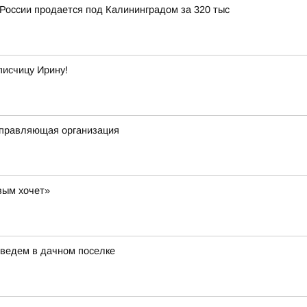
России продается под Калининградом за 320 тыс
писчицу Ирину!
 управляющая организация
вым хочет»
дведем в дачном поселке