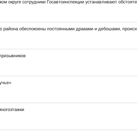
ком округе сотрудники Госавтоинспекции устанавливают обстоя
айона обеспокоены постоянными драками и дебошами, происх
опризывников
учье»
многоэтажки