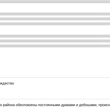
ождество
айона обеспокоены постоянными драками и дебошами, происх