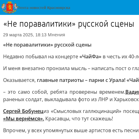
«Не поравалитики» русской сцены
Мнения
29 марта 2025, 18:13
«Не поравалитики» русской сцены
Недавно побывал на концерте
«ЧайФа»
в честь их 40-л
И меня внезапно пронзила мысль – написать пост о г
Оказывается,
главные патриоты – парни с Урала! «Ча
– это само собой, ребята проверены временем.
Вади
раненых солдат, выкладывала фото из ЛНР и Харьковс
Сергей Бобунец
из «Смысловых галлюцинаций» посещал
«Мы вернёмся».
Красавцы, что тут скажешь!
Впрочем, у всех упомянутых выше артистов есть песн