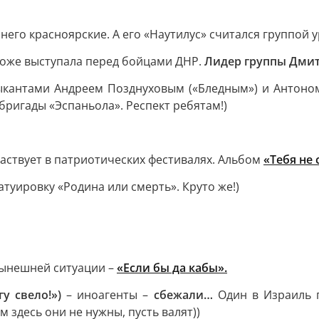
у него красноярские. А его «Наутилус» считался группой 
 тоже выступала перед бойцами ДНР.
Лидер группы Дми
кантами Андреем Позднуховым («Бледным») и Антоном
ригады «Эспаньола». Респект ребятам!)
участвует в патриотических фестивалях. Альбом
«Тебя не
атуировку «Родина или смерть». Круто же!)
 нынешней ситуации –
«Если бы да кабы».
у свело!»)
– иноагенты –
сбежали…
Один в Израиль п
 здесь они не нужны, пусть валят))