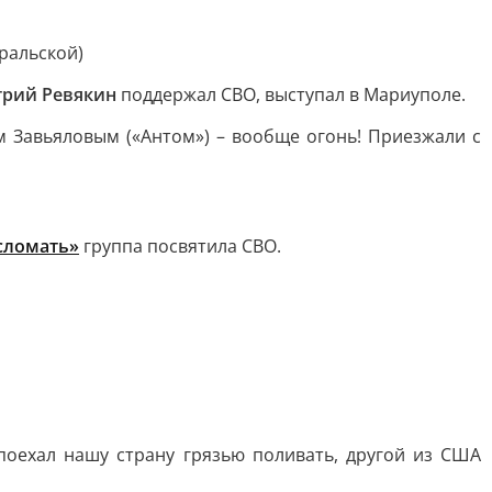
уральской)
трий Ревякин
поддержал СВО, выступал в Мариуполе.
 Завьяловым («Антом») – вообще огонь! Приезжали с
 сломать»
группа посвятила СВО.
оехал нашу страну грязью поливать, другой из США