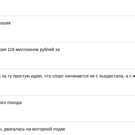
кошек
рая 118 миллионов рублей за
за ту простую идею, что спорт начинается не с пьедестала, а с 
ого похода
н, двигалась на моторной лодке