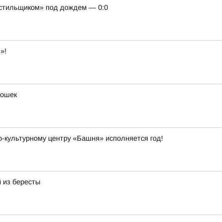
кстильщиком» под дождем — 0:0
»!
кошек
о-культурному центру «Башня» исполняется год!
 из бересты