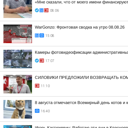
«Мне сказали, что от моего имени финансиру
08:06
WarGonzo: Фронтовая сводка на утро 08.08.26
15:08
Камеры фотовидеофиксации административных н
17:07
СИЛОВИКИ ПРЕДЛОЖИЛИ ВОЗВРАЩАТЬ КО
11:10
8 августа отмечается Всемирный день котов и 
16:40
Игорь Кастюкевич: Работаю эти дни в Краснояр