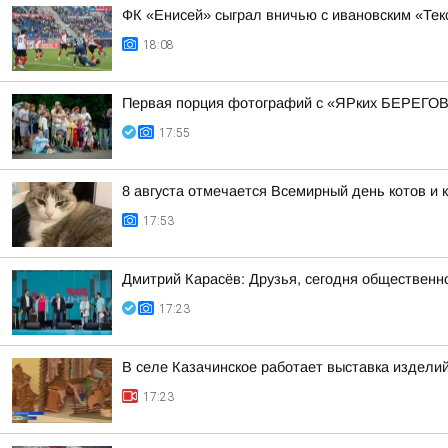
ФК «Енисей» сыграл вничью с ивановским «Те
18:08
Первая порция фотографий с «ЯРких БЕРЕГОВ
17:55
8 августа отмечается Всемирный день котов и 
17:53
Дмитрий Карасёв: Друзья, сегодня общественн
17:23
В селе Казачинское работает выставка изделий
17:23