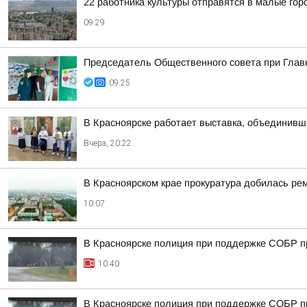
22 работника культуры отправятся в малые гор
09:29
Председатель Общественного совета при Главн
09:25
В Красноярске работает выставка, объединивш
Вчера, 20:22
В Красноярском крае прокуратура добилась ре
10:07
В Красноярске полиция при поддержке СОБР пр
10:40
В Красноярске полиция при поддержке СОБР п