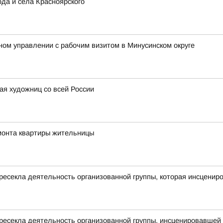
ода и села Красноярского
ом управлении с рабочим визитом в Минусинском округе
ая художниц со всей России
монта квартиры жительницы
есекла деятельность организованной группы, которая инсценир
ресекла деятельность организованной группы, инсценировавшей