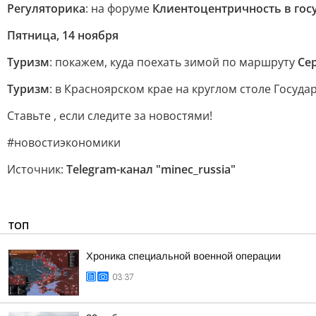
Регуляторика
: на форуме
Клиентоцентричность в гос
Пятница, 14 ноября
Туризм
: покажем, куда поехать зимой по маршруту
Се
Туризм
: в Красноярском крае на круглом столе Госуда
Ставьте
, если следите за новостями!
#новостиэкономики
Источник:
Telegram-канал "minec_russia"
ТОП
Хроника специальной военной операции
03:37