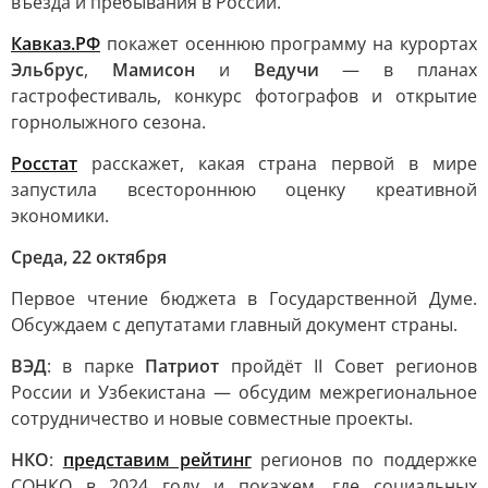
въезда и пребывания в России.
Кавказ.РФ
покажет осеннюю программу на курортах
Эльбрус
,
Мамисон
и
Ведучи
— в планах
гастрофестиваль, конкурс фотографов и открытие
горнолыжного сезона.
Росстат
расскажет, какая страна первой в мире
запустила всестороннюю оценку креативной
экономики.
Среда, 22 октября
Первое чтение бюджета в Государственной Думе.
Обсуждаем с депутатами главный документ страны.
ВЭД
: в парке
Патриот
пройдёт II Совет регионов
России и Узбекистана — обсудим межрегиональное
сотрудничество и новые совместные проекты.
НКО
:
представим рейтинг
регионов по поддержке
СОНКО в 2024 году и покажем, где социальных